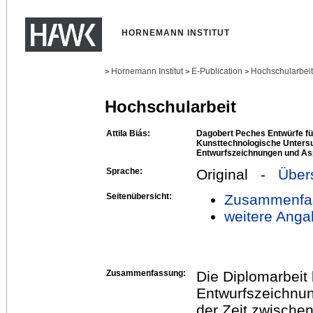
HORNEMANN INSTITUT
Hornemann Institut
E-Publication
Hochschularbei
>
>
>
Hochschularbeit
Attila Biás:
Dagobert Peches Entwürfe für
Kunsttechnologische Unters
Entwurfszeichnungen und Asp
Sprache:
Original -
Über
Seitenübersicht:
Zusammenfa
weitere Anga
Zusammenfassung:
Die Diplomarbeit 
Entwurfszeichnun
der Zeit zwische