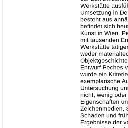
Werkstätte ausfüh
Umsetzung in Des
besteht aus annä
befindet sich h
Kunst in Wien. 
mit tausenden En
Werkstätte tätiger
weder materialtec
Objektgeschichte
Entwurf Peches v
wurde ein Kriteri
exemplarische A
Untersuchung unt
nicht, wenig ode
Eigenschaften un
Zeichenmedien, S
Schäden und früh
Ergebnisse der 