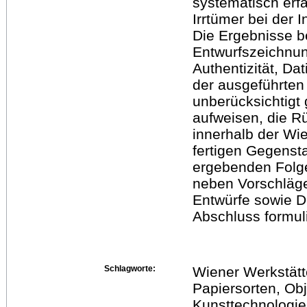
systematisch erfa
Irrtümer bei der I
Die Ergebnisse be
Entwurfszeichnun
Authentizität, Da
der ausgeführten
unberücksichtigt
aufweisen, die R
innerhalb der Wi
fertigen Gegenst
ergebenden Folge
neben Vorschläge
Entwürfe sowie D
Abschluss formuli
Schlagworte:
Wiener Werkstätt
Papiersorten, Obj
Kunsttechnologie