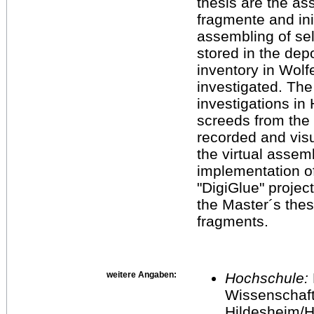
thesis are the as
fragmente and init
assembling of sel
stored in the depo
inventory in Wolf
investigated. Th
investigations in
screeds from the 
recorded and vis
the virtual assem
implementation o
"DigiGlue" projec
the Master´s thesi
fragments.
weitere Angaben:
Hochschule:
Wissenschaft
Hildesheim/H