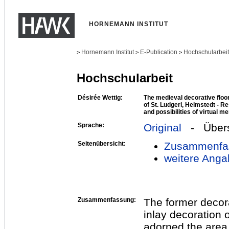
HORNEMANN INSTITUT
Hornemann Institut
E-Publication
Hochschularbei
>
>
>
Hochschularbeit
Désirée Wettig:
The medieval decorative floo
of St. Ludgeri, Helmstedt - Re
and possibilities of virtual m
Sprache:
Original
- Übers
Seitenübersicht:
Zusammenfa
weitere Anga
Zusammenfassung:
The former decora
inlay decoration 
adorned the area i