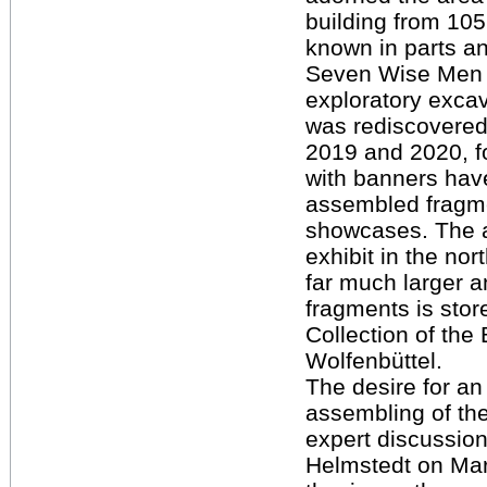
building from 105
known in parts a
Seven Wise Men o
exploratory excav
was rediscovered
2019 and 2020, f
with banners have
assembled fragme
showcases. The a
exhibit in the no
far much larger a
fragments is stor
Collection of th
Wolfenbüttel.
The desire for an 
assembling of th
expert discussion
Helmstedt on Mar