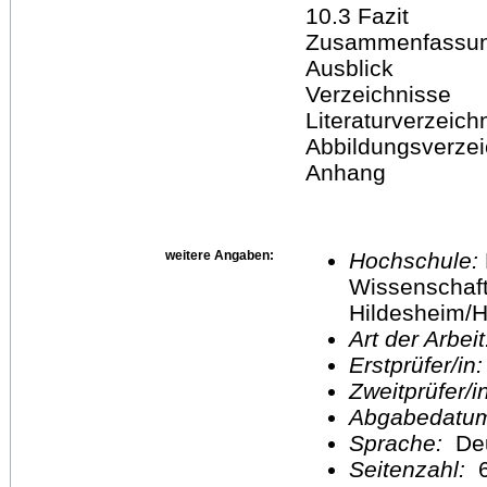
10.3 Fazit
Zusammenfassu
Ausblick
Verzeichnisse
Literaturverzeich
Abbildungsverzei
Anhang
weitere Angaben:
Hochschule:
Wissenschaft
Hildesheim/H
Art der Arbei
Erstprüfer/in
Zweitprüfer/
Abgabedatu
Sprache:
De
Seitenzahl:
6