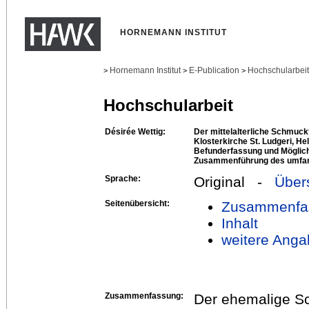
HORNEMANN INSTITUT
Hornemann Institut
E-Publication
Hochschularbei
>
>
>
Hochschularbeit
Désirée Wettig:
Der mittelalterliche Schmuc
Klosterkirche St. Ludgeri, H
Befunderfassung und Möglichk
Zusammenführung des umfan
Sprache:
Original -
Über
Seitenübersicht:
Zusammenfa
Inhalt
weitere Anga
Zusammenfassung:
Der ehemalige S