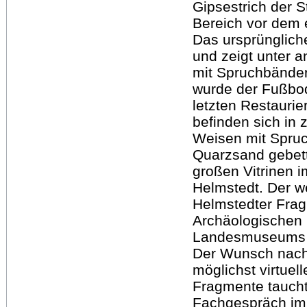
Gipsestrich der S
Bereich vor dem
Das ursprüngliche
und zeigt unter 
mit Spruchbände
wurde der Fußbod
letzten Restauri
befinden sich in 
Weisen mit Spru
Quarzsand gebett
großen Vitrinen i
Helmstedt. Der w
Helmstedter Frag
Archäologischen
Landesmuseums i
Der Wunsch nach 
möglichst virtue
Fragmente tauch
Fachgespräch im