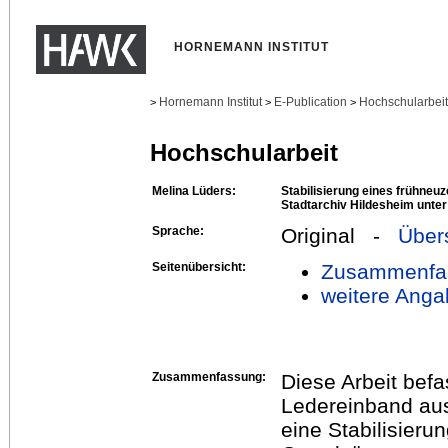
HORNEMANN INSTITUT
Hornemann Institut
E-Publication
Hochschularbei
>
>
>
Hochschularbeit
Melina Lüders:
Stabilisierung eines frühneu
Stadtarchiv Hildesheim unte
Sprache:
Original -
Über
Seitenübersicht:
Zusammenfa
weitere Anga
Zusammenfassung:
Diese Arbeit befa
Ledereinband aus
eine Stabilisier