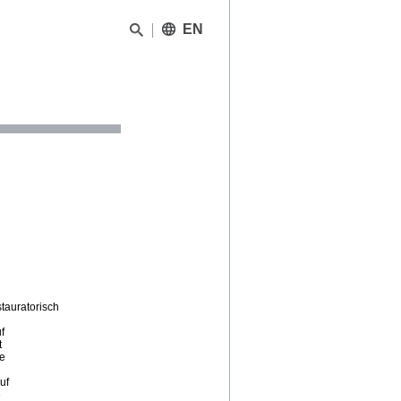
EN
stauratorisch
f
t
e
uf
e