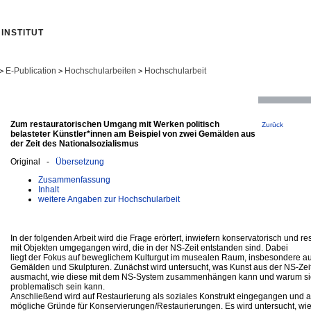
INSTITUT
E-Publication
Hochschularbeiten
Hochschularbeit
>
>
>
Zum restauratorischen Umgang mit Werken politisch
Zurück
belasteter Künstler*innen am Beispiel von zwei Gemälden aus
der Zeit des Nationalsozialismus
Original -
Übersetzung
Zusammenfassung
Inhalt
weitere Angaben zur Hochschularbeit
In der folgenden Arbeit wird die Frage erörtert, inwiefern konservatorisch und re
mit Objekten umgegangen wird, die in der NS-Zeit entstanden sind. Dabei
liegt der Fokus auf beweglichem Kulturgut im musealen Raum, insbesondere au
Gemälden und Skulpturen. Zunächst wird untersucht, was Kunst aus der NS-Zei
ausmacht, wie diese mit dem NS-System zusammenhängen kann und warum si
problematisch sein kann.
Anschließend wird auf Restaurierung als soziales Konstrukt eingegangen und a
mögliche Gründe für Konservierungen/Restaurierungen. Es wird untersucht, wi