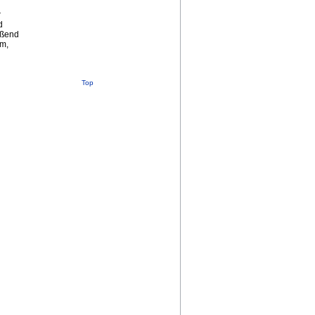
r
d
eßend
em,
Top