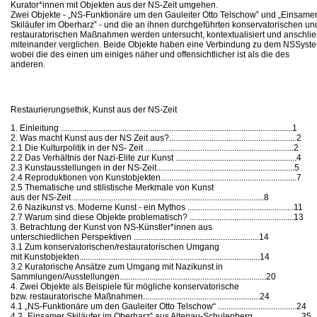
Kurator*innen mit Objekten aus der NS-Zeit umgehen.
Zwei Objekte - „NS-Funktionäre um den Gauleiter Otto Telschow‟ und „Einsame
Skiläufer im Oberharz‟ - und die an ihnen durchgeführten konservatorischen un
restauratorischen Maßnahmen werden untersucht, kontextualisiert und anschli
miteinander verglichen. Beide Objekte haben eine Verbindung zu dem NSSyst
wobei die des einen um einiges näher und offensichtlicher ist als die des
anderen.
Restaurierungsethik, Kunst aus der NS-Zeit
1. Einleitung .............................................................................................................1
2. Was macht Kunst aus der NS Zeit aus?............................................................2
2.1 Die Kulturpolitik in der NS- Zeit ......................................................................2
2.2 Das Verhältnis der Nazi-Elite zur Kunst .........................................................4
2.3 Kunstausstellungen in der NS-Zeit.................................................................5
2.4 Reproduktionen von Kunstobjekten................................................................7
2.5 Thematische und stilistische Merkmale von Kunst
aus der NS-Zeit ..........................................................................................8
2.6 Nazikunst vs. Moderne Kunst - ein Mythos ..................................................11
2.7 Warum sind diese Objekte problematisch? .................................................13
3. Betrachtung der Kunst von NS-Künstler*innen aus
unterschiedlichen Perspektiven ...........................................................14
3.1 Zum konservatorischen/restauratorischen Umgang
mit Kunstobjekten.....................................................................................14
3.2 Kuratorische Ansätze zum Umgang mit Nazikunst in
Sammlungen/Ausstellungen.....................................................................20
4. Zwei Objekte als Beispiele für mögliche konservatorische
bzw. restauratorische Maßnahmen.......................................................24
4.1 „NS-Funktionäre um den Gauleiter Otto Telschow“ .....................................24
4.2 „Einsamer Skiläufer im Oberharz‟ aus Altenau-Schulenberg.......................35