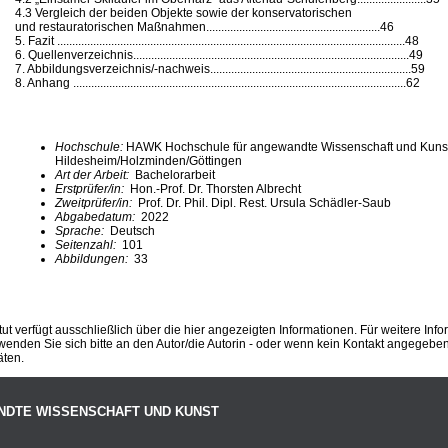
4.3 Vergleich der beiden Objekte sowie der konservatorischen
und restauratorischen Maßnahmen..........................................................46
5. Fazit ....................................................................................................................48
6. Quellenverzeichnis............................................................................................49
7. Abbildungsverzeichnis/-nachweis...................................................................59
8. Anhang ...............................................................................................................62
Hochschule:
HAWK Hochschule für angewandte Wissenschaft und Kuns
Hildesheim/Holzminden/Göttingen
Art der Arbeit:
Bachelorarbeit
Erstprüfer/in:
Hon.-Prof. Dr. Thorsten Albrecht
Zweitprüfer/in:
Prof. Dr. Phil. Dipl. Rest. Ursula Schädler-Saub
Abgabedatum:
2022
Sprache:
Deutsch
Seitenzahl:
101
Abbildungen:
33
ut verfügt ausschließlich über die hier angezeigten Informationen. Für weitere Inf
enden Sie sich bitte an den Autor/die Autorin - oder wenn kein Kontakt angegeben i
äten.
NDTE WISSENSCHAFT UND KUNST