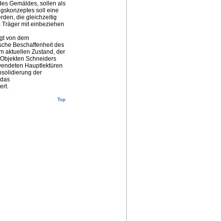
des Gemäldes, sollen als
gskonzeptes soll eine
den, die gleichzeitig
m Träger mit einbeziehen
lgt von dem
ische Beschaffenheit des
m aktuellen Zustand, der
n Objekten Schneiders
wendeten Hauptlektüren
nsolidierung der
 das
ert.
Top