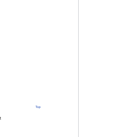
Top
t