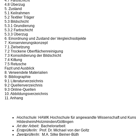
4.7 Farbschicht
4.8 Überzug
5. Zustand
5.1 Keilrahmen
5.2 Textiler Träger
5.3 Bildschicht
5.3.1 Grundierung
5.3.2 Farbschicht
5.3.3 Überzug
6. Einordnung und Zustand der Vergleichsobjekte
7. Konservierungskonzept
7.1 Zielsetzung
7.2 Trockene Oberflächenreinigung
7.3 Konsolidierung der Bildschicht
7.4 Kittung
7.5 Retusche
Fazit und Ausblick
8. Verwendete Materialien
9. Bibliographie
9.1 Literaturverzeichnis
9.2 Quellenverzeichnis
9.3 Online-Quellen
10. Abbildungsverzeichnis
11. Anhang
Hochschule:
HAWK Hochschule für angewandte Wissenschaft und Kuns
Hildesheim/Holzminden/Göttingen
Art der Arbeit:
Bachelorarbeit
Erstprüfer/in:
Prof. Dr. Michael von der Goltz
Zweitprüfer/in:
M.A. Silke Beiner-Büth