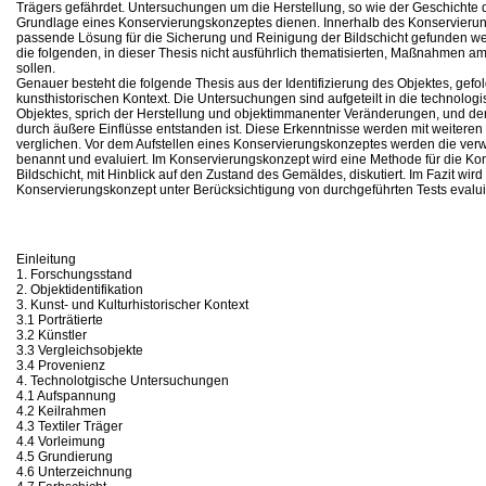
Trägers gefährdet. Untersuchungen um die Herstellung, so wie der Geschichte 
Grundlage eines Konservierungskonzeptes dienen. Innerhalb des Konservierun
passende Lösung für die Sicherung und Reinigung der Bildschicht gefunden wer
die folgenden, in dieser Thesis nicht ausführlich thematisierten, Maßnahmen a
sollen.
Genauer besteht die folgende Thesis aus der Identifizierung des Objektes, gefo
kunsthistorischen Kontext. Die Untersuchungen sind aufgeteilt in die technolog
Objektes, sprich der Herstellung und objektimmanenter Veränderungen, und de
durch äußere Einflüsse entstanden ist. Diese Erkenntnisse werden mit weitere
verglichen. Vor dem Aufstellen eines Konservierungskonzeptes werden die ver
benannt und evaluiert. Im Konservierungskonzept wird eine Methode für die Ko
Bildschicht, mit Hinblick auf den Zustand des Gemäldes, diskutiert. Im Fazit wird
Konservierungskonzept unter Berücksichtigung von durchgeführten Tests evalui
Einleitung
1. Forschungsstand
2. Objektidentifikation
3. Kunst- und Kulturhistorischer Kontext
3.1 Porträtierte
3.2 Künstler
3.3 Vergleichsobjekte
3.4 Provenienz
4. Technolotgische Untersuchungen
4.1 Aufspannung
4.2 Keilrahmen
4.3 Textiler Träger
4.4 Vorleimung
4.5 Grundierung
4.6 Unterzeichnung