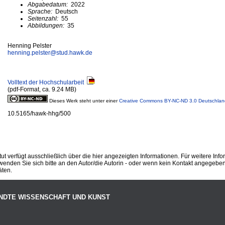
Abgabedatum:
2022
Sprache:
Deutsch
Seitenzahl:
55
Abbildungen:
35
Henning Pelster
henning.pelster@
stud.hawk.de
Volltext der Hochschularbeit
(pdf-Format, ca. 9.24 MB)
Dieses Werk steht unter einer
Creative Commons BY-NC-ND 3.0 Deutschlan
10.5165/hawk-hhg/500
ut verfügt ausschließlich über die hier angezeigten Informationen. Für weitere Inf
enden Sie sich bitte an den Autor/die Autorin - oder wenn kein Kontakt angegeben i
äten.
NDTE WISSENSCHAFT UND KUNST