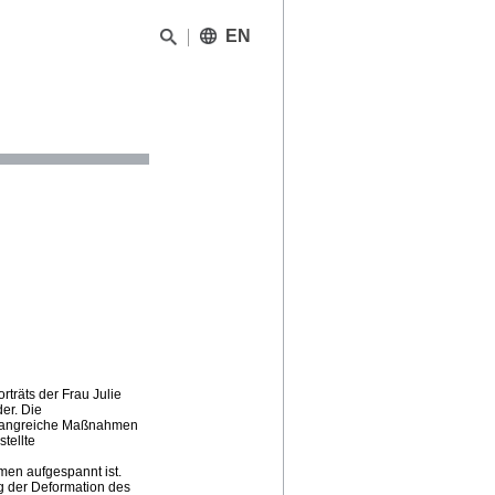
EN
rträts der Frau Julie
er. Die
mfangreiche Maßnahmen
tellte
men aufgespannt ist.
ng der Deformation des