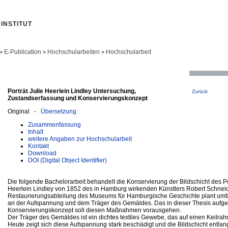
INSTITUT
E-Publication
Hochschularbeiten
Hochschularbeit
>
>
>
Porträt Julie Heerlein Lindley Untersuchung,
Zurück
Zustandserfassung und Konservierungskonzept
Original -
Übersetzung
Zusammenfassung
Inhalt
weitere Angaben zur Hochschularbeit
Kontakt
Download
DOI (Digital Object Identifier)
Die folgende Bachelorarbeit behandelt die Konservierung der Bildschicht des Po
Heerlein Lindley von 1852 des in Hamburg wirkenden Künstlers Robert Schneid
Restaurierungsabteilung des Museums für Hamburgische Geschichte plant u
an der Aufspannung und dem Träger des Gemäldes. Das in dieser Thesis aufges
Konservierungskonzept soll diesen Maßnahmen vorausgehen.
Der Träger des Gemäldes ist ein dichtes textiles Gewebe, das auf einen Keilrah
Heute zeigt sich diese Aufspannung stark beschädigt und die Bildschicht entla