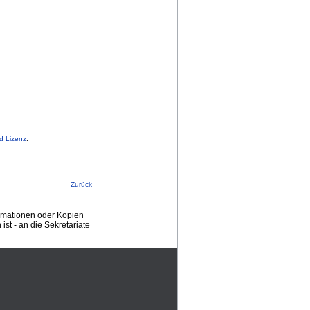
d Lizenz
.
Zurück
ormationen oder Kopien
st - an die Sekretariate