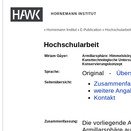
HORNEMANN INSTITUT
Hornemann Institut
E-Publication
Hochschularbei
>
>
>
Hochschularbeit
Miriam Gáyer:
Armillarsphäre: Himmelskör
Kunsttechnologische Unters
Konservierungskonzept
Sprache:
Original -
Über
Seitenübersicht:
Zusammenfa
weitere Anga
Kontakt
Zusammenfassung:
Die vorliegende A
Armillarsphäre 