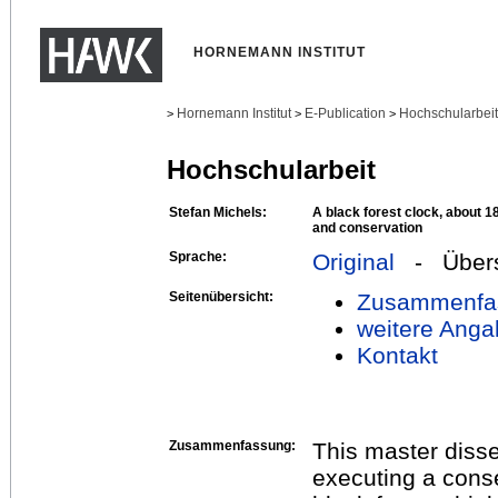
HORNEMANN INSTITUT
Hornemann Institut
E-Publication
Hochschularbei
>
>
>
Hochschularbeit
Stefan Michels:
A black forest clock, about 18
and conservation
Sprache:
Original
- Übers
Seitenübersicht:
Zusammenfa
weitere Anga
Kontakt
Zusammenfassung:
This master disse
executing a conse