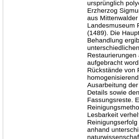
ursprünglich pol
Erzherzog Sigmu
aus Mittenwalder
Landesmuseum 
(1489). Die Haupt
Behandlung ergib
unterschiedlichen
Restaurierungen a
aufgebracht word
Rückstände von F
homogenisierende
Ausarbeitung der
Details sowie de
Fassungsreste. 
Reinigungsmethod
Lesbarkeit verhel
Reinigungserfolg
anhand unterschi
naturwissenschaft