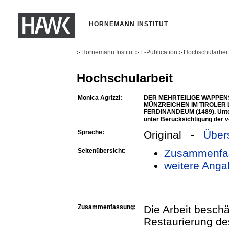
HORNEMANN INSTITUT
Hornemann Institut
E-Publication
Hochschularbei
>
>
>
Hochschularbeit
Monica Agrizzi:
DER MEHRTEILIGE WAPPEN
MÜNZREICHEN IM TIROLE
FERDINANDEUM (1489). Unte
unter Berücksichtigung der v
Sprache:
Original -
Über
Seitenübersicht:
Zusammenfa
weitere Anga
Zusammenfassung:
Die Arbeit beschä
Restaurierung de