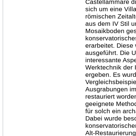
Castellammare di 
sich um eine Vill
römischen Zeital
aus dem IV Stil
Mosaikboden gest
konservatorische
erarbeitet. Diese
ausgeführt. Die
interessante Asp
Werktechnik der 
ergeben. Es wur
Vergleichsbeispie
Ausgrabungen im
restauriert worde
geeignete Method
für solch ein arc
Dabei wurde bes
konservatorische
Alt-Restaurierung