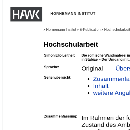
HORNEMANN INSTITUT
Hornemann Institut
E-Publication
Hochschularbei
>
>
>
Hochschularbeit
Simon Elio Leitner:
Die römische Wandmalerei im 
in Stabiae – Der Umgang mit 
Sprache:
Original -
Über
Seitenübersicht:
Zusammenfa
Inhalt
weitere Anga
Zusammenfassung:
Im Rahmen der fo
Zustand des Ambie