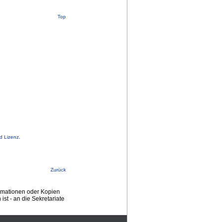
Top
d Lizenz
.
Zurück
ormationen oder Kopien
st - an die Sekretariate