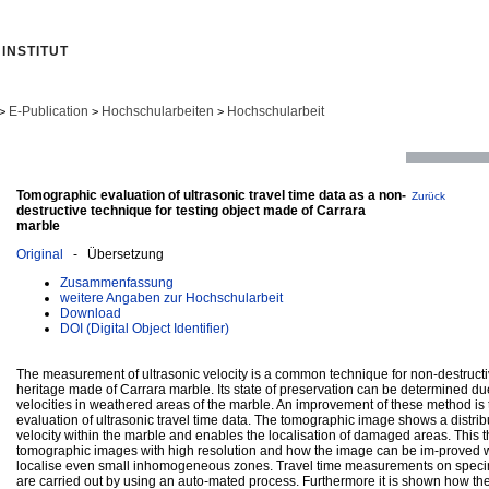
INSTITUT
E-Publication
Hochschularbeiten
Hochschularbeit
>
>
>
Tomographic evaluation of ultrasonic travel time data as a non-
Zurück
destructive technique for testing object made of Carrara
marble
Original
- Übersetzung
Zusammenfassung
weitere Angaben zur Hochschularbeit
Download
DOI (Digital Object Identifier)
The measurement of ultrasonic velocity is a common technique for non-destructive
heritage made of Carrara marble. Its state of preservation can be determined due
velocities in weathered areas of the marble. An improvement of these method is
evaluation of ultrasonic travel time data. The tomographic image shows a distribu
velocity within the marble and enables the localisation of damaged areas. This t
tomographic images with high resolution and how the image can be im-proved w
localise even small inhomogeneous zones. Travel time measurements on speci
are carried out by using an auto-mated process. Furthermore it is shown how the