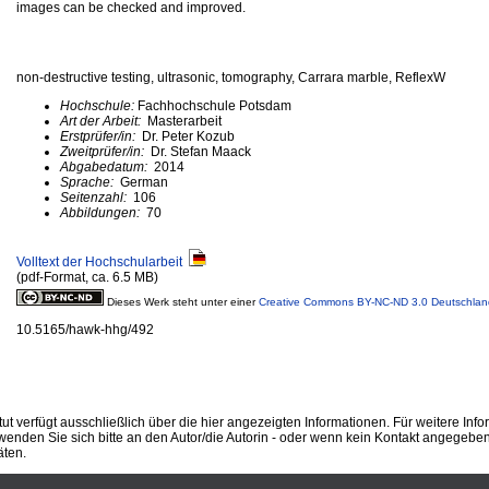
images can be checked and improved.
non-destructive testing, ultrasonic, tomography, Carrara marble, ReflexW
Hochschule:
Fachhochschule Potsdam
Art der Arbeit:
Masterarbeit
Erstprüfer/in:
Dr. Peter Kozub
Zweitprüfer/in:
Dr. Stefan Maack
Abgabedatum:
2014
Sprache:
German
Seitenzahl:
106
Abbildungen:
70
Volltext der Hochschularbeit
(pdf-Format, ca. 6.5 MB)
Dieses Werk steht unter einer
Creative Commons BY-NC-ND 3.0 Deutschlan
10.5165/hawk-hhg/492
ut verfügt ausschließlich über die hier angezeigten Informationen. Für weitere Inf
enden Sie sich bitte an den Autor/die Autorin - oder wenn kein Kontakt angegeben i
äten.