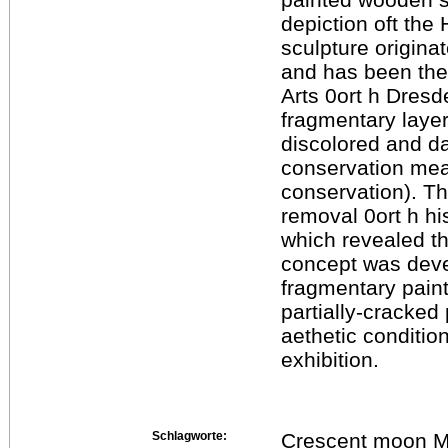
depiction oft the
sculpture origin
and has been the
Arts 0ort h Dresd
fragmentary layer
discolored and da
conservation meas
conservation). Th
removal 0ort h hi
which revealed th
concept was deve
fragmentary paint
partially-cracked 
aethetic conditio
exhibition.
Schlagworte:
Crescent moon Ma