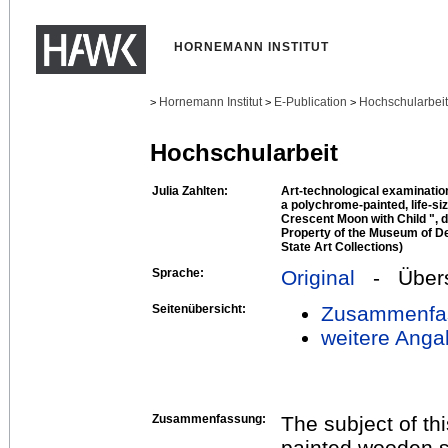
HORNEMANN INSTITUT
Hornemann Institut
E-Publication
Hochschularbei
>
>
>
Hochschularbeit
Julia Zahlten:
Art-technological examination
a polychrome-painted, life-s
Crescent Moon with Child ", d
Property of the Museum of De
State Art Collections)
Sprache:
Original
- Übers
Seitenübersicht:
Zusammenfa
weitere Anga
Zusammenfassung:
The subject of th
painted wooden s