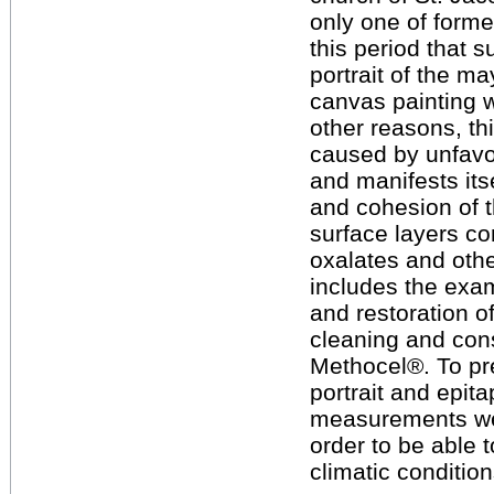
only one of forme
this period that s
portrait of the ma
canvas painting 
other reasons, th
caused by unfavor
and manifests its
and cohesion of t
surface layers c
oxalates and oth
includes the exam
and restoration o
cleaning and cons
Methocel®. To pr
portrait and epita
measurements wer
order to be able 
climatic condition