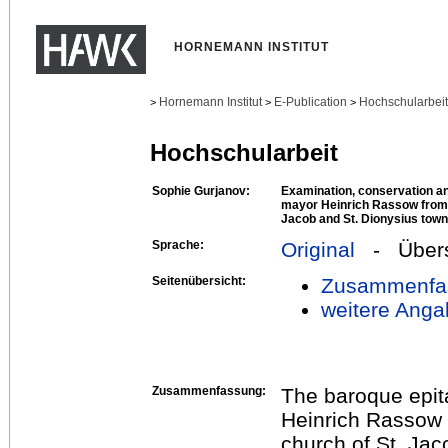
HORNEMANN INSTITUT
Hornemann Institut
E-Publication
Hochschularbei
>
>
>
Hochschularbeit
Sophie Gurjanov:
Examination, conservation and
mayor Heinrich Rassow from 
Jacob and St. Dionysius tow
Sprache:
Original
- Übers
Seitenübersicht:
Zusammenfa
weitere Anga
Zusammenfassung:
The baroque epit
Heinrich Rassow 
church of St. Jac