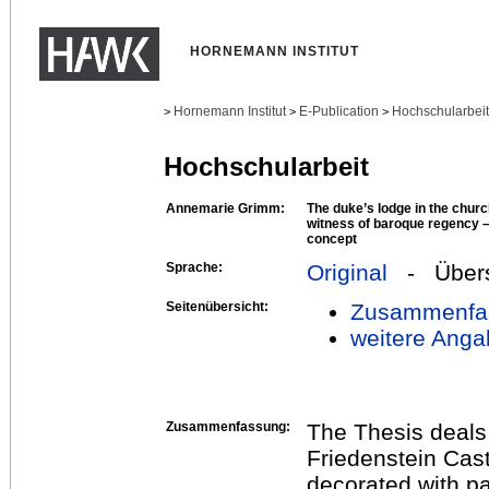
HORNEMANN INSTITUT
Hornemann Institut
E-Publication
Hochschularbei
>
>
>
Hochschularbeit
Annemarie Grimm:
The duke’s lodge in the churc
witness of baroque regency –
concept
Sprache:
Original
- Übers
Seitenübersicht:
Zusammenfa
weitere Anga
Zusammenfassung:
The Thesis deals 
Friedenstein Castl
decorated with p