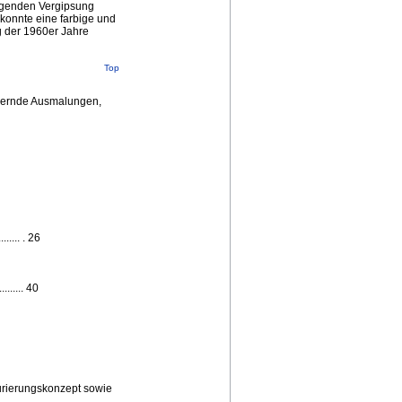
iegenden Vergipsung
konnte eine farbige und
g der 1960er Jahre
Top
agernde Ausmalungen,
..... . 26
....... 40
aurierungskonzept sowie