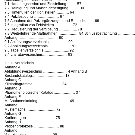
7.1 Handlungsbedarf und Zielstellung .......... 57
7.2 Reinigung und Malschichtfestigung ............ 60
7.3 Hinterfüllen der Hohlstellen .............. 64
7.4 Putzfestigung ............................ 67
7.5 Abnahme der Putzergänzungen und Retuschen ..... 69
7.6 Integration von Fehlstellen ................... 72
7.7 Reduzierung der Vergipsung .................... 78
7.8 Weiterführende Maßnahmen ...................... 84 Schlussbetrachtung .....................
Anhang ............................................ 90
9.1 Abkürzungsverzeichnis .................... 90
9.2 Abbildungsverzeichnis ......................... 91
9.3 Tabellenverzeichnis............................ 92
9.4 Literaturverzeichnis...... .................... 93
Inhaltsverzeichnis
Anhang A
Abbildungsverzeichnis ........................... 4 Anhang B
Bestandskatalog.................................... 13
Anhang C
Klimadiagramme ............................... 34
Anhang D
Phänomenologischer Katalog ....................... 37
Anhang E
Maßnahmenkatalog .................................. 49
Anhang F
Musterfläche ................................ 72
Anhang G
Kartierungen ............................... 75
Anhang H
Probenprotokolle ............................ 88
Anhang I
Verzeichnisse .......................... 96