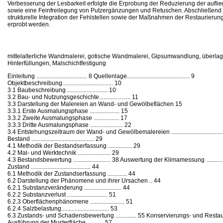
Verbesserung der Lesbarkeit erfolgte die Erprobung der Reduzierung der aufl
sowie eine Feinfreilegung von Putzergänzungen und Retuschen. Abschließend 
strukturelle Integration der Fehlstellen sowie der Maßnahmen der Restaurierun
erprobt werden.
mittelalterliche Wandmalerei, gotische Wandmalerei, Gipsumwandlung, überl
Hinterfüllungen, Malschichtfestigung
Einleitung .................................. 8 Quellenlage.......................................... 9
Objektbeschreibung.................................. 10
3.1 Baubeschreibung ........................... 10
3.2 Bau- und Nutzungsgeschichte..................... 11
3.3 Darstellung der Malereien an Wand- und Gewölbeflächen 15
3.3.1 Erste Ausmalungsphase .................... 15
3.3.2 Zweite Ausmalungsphase ................. 17
3.3.3 Dritte Ausmalungsphase ...................... 22
3.4 Entstehungszeitraum der Wand- und Gewölbemalereien .....................................
Bestand .......................................... 29
4.1 Methodik der Bestandserfassung ................ 29
4.2 Mal- und Werktechnik ...................... 29
4.3 Bestandsbewertung ......................... 38 Auswertung der Klimamessung .............
Zustand ........................................ 44
6.1 Methodik der Zustandserfassung ............. 44
6.2 Darstellung der Phänomene und ihrer Ursachen .. 44
6.2.1 Substanzveränderung ......................... 44
6.2.2 Substanzverlust ........................... 51
6.2.3 Oberflächenphänomene ....................... 51
6.2.4 Salzbelastung................................ 53
6.3 Zustands- und Schadensbewertung .............. 55 Konservierungs- und Rest
Ausführung der Musterfläche ......... . 57