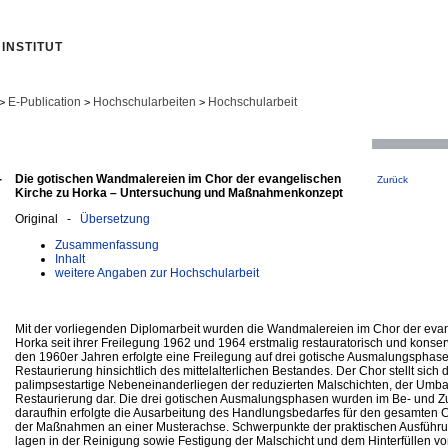
INSTITUT
E-Publication
Hochschularbeiten
Hochschularbeit
>
>
>
-
Die gotischen Wandmalereien im Chor der evangelischen
Zurück
Kirche zu Horka – Untersuchung und Maßnahmenkonzept
Original -
Übersetzung
Zusammenfassung
Inhalt
weitere Angaben zur Hochschularbeit
Mit der vorliegenden Diplomarbeit wurden die Wandmalereien im Chor der evan
Horka seit ihrer Freilegung 1962 und 1964 erstmalig restauratorisch und konserv
den 1960er Jahren erfolgte eine Freilegung auf drei gotische Ausmalungspha
Restaurierung hinsichtlich des mittelalterlichen Bestandes. Der Chor stellt sich 
palimpsestartige Nebeneinanderliegen der reduzierten Malschichten, der Umba
Restaurierung dar. Die drei gotischen Ausmalungsphasen wurden im Be- und Zu
daraufhin erfolgte die Ausarbeitung des Handlungsbedarfes für den gesamten 
der Maßnahmen an einer Musterachse. Schwerpunkte der praktischen Ausführu
lagen in der Reinigung sowie Festigung der Malschicht und dem Hinterfüllen vo