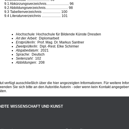
9.1 Abkürzungsverzeichnis.......................... 96
9.2 Abbildungsverzeichnis.......................... 98
9.3 Tabellenverzeichnis ..................... 100
9.4 Literaturverzeichnis ...................... 101
Hochschule:
Hochschule für Bildende Künste Dresden
Art der Arbeit:
Diplomarbeit
Erstprüfer/in:
Prof. Mag. Dr. Markus Santner
Zweitprüfer/in:
Dipl.-Rest. Elke Schirmer
Abgabedatum:
2021
Sprache:
Deutsch
Seitenzahl:
102
Abbildungen:
208
ut verfügt ausschließlich über die hier angezeigten Informationen. Für weitere Inf
enden Sie sich bitte an den Autor/die Autorin - oder wenn kein Kontakt angegeben i
äten.
NDTE WISSENSCHAFT UND KUNST