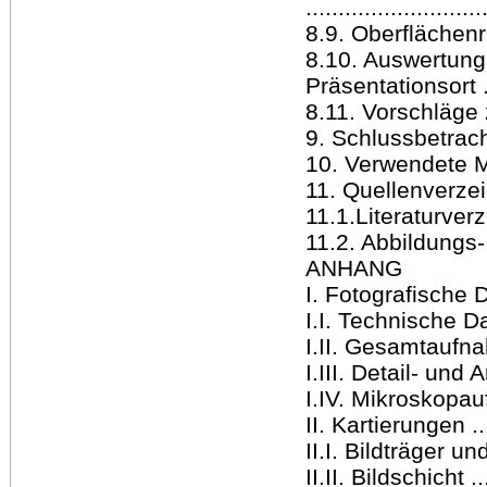
..........................
8.9. Oberflächenrein
8.10. Auswertung
Präsentationsort .....
8.11. Vorschläge zu
9. Schlussbetrachtu
10. Verwendete Mat
11. Quellenverzeichni
11.1.Literaturverzeic
11.2. Abbildungs- 
ANHANG
I. Fotografische Do
I.I. Technische Da
I.II. Gesamtaufnahme
I.III. Detail- und
I.IV. Mikroskopaufn
II. Kartierungen .....
II.I. Bildträger un
II.II. Bildschicht ....