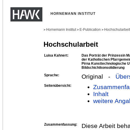
HORNEMANN INSTITUT
Hornemann Institut
E-Publication
Hochschularbei
>
>
>
Hochschularbeit
Luisa Kahnert:
Das Porträt der Prinzessin 
der Katholischen Pfarrgemei
Pirna Kunsttechnologische U
Bildschichtkonsolidierung
Sprache:
Original -
Über
Seitenübersicht:
Zusammenfa
Inhalt
weitere Anga
Zusammenfassung:
Diese Arbeit beha