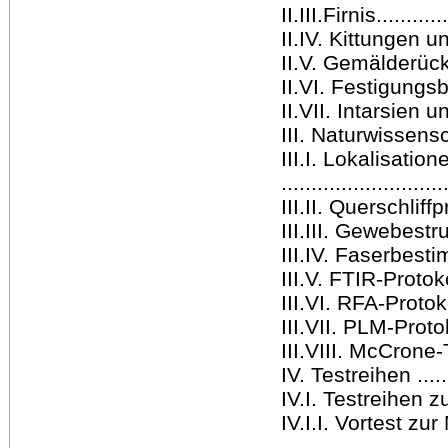
II.III.Firnis............
II.IV. Kittungen un
II.V. Gemälderückseit
II.VI. Festigungsbeda
II.VII. Intarsien 
III. Naturwissens
III.I. Lokalisati
..........................
III.II. Querschliffpr
III.III. Gewebestru
III.IV. Faserbestimmu
III.V. FTIR-Protokoll
III.VI. RFA-Protokoll
III.VII. PLM-Protokol
III.VIII. McCrone-Tes
IV. Testreihen ........
IV.I. Testreihen z
IV.I.I. Vortest zu
..........................