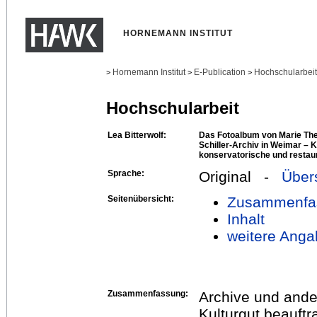
HORNEMANN INSTITUT
Hornemann Institut
E-Publication
Hochschularbei
>
>
>
Hochschularbeit
Lea Bitterwolf:
Das Fotoalbum von Marie Th
Schiller-Archiv in Weimar – K
konservatorische und restau
Sprache:
Original -
Über
Seitenübersicht:
Zusammenfa
Inhalt
weitere Anga
Zusammenfassung:
Archive und ander
Kulturgut beauftr