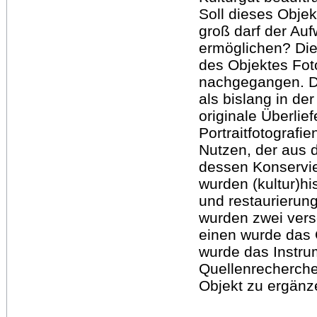
Soll dieses Obje
groß darf der Au
ermöglichen? Die
des Objektes Fo
nachgegangen. De
als bislang in d
originale Überlie
Portraitfotografie
Nutzen, der aus 
dessen Konservie
wurden (kultur)hi
und restaurierun
wurden zwei ver
einen wurde das 
wurde das Instrum
Quellenrecherch
Objekt zu ergänze