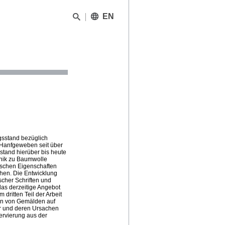
EN
gsstand bezüglich
Hanfgeweben seit über
sstand hierüber bis heute
hnik zu Baumwolle
ischen Eigenschaften
hen. Die Entwicklung
her Schriften und
das derzeitige Angebot
dritten Teil der Arbeit
en von Gemälden auf
er und deren Ursachen
ervierung aus der