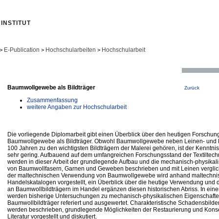
INSTITUT
E-Publication
Hochschularbeiten
Hochschularbeit
>
>
>
Baumwollgewebe als Bildträger
Zurück
Zusammenfassung
weitere Angaben zur Hochschularbeit
Die vorliegende Diplomarbeit gibt einen Überblick über den heutigen Forschun
Baumwollgewebe als Bildträger. Obwohl Baumwollgewebe neben Leinen- und 
100 Jahren zu den wichtigsten Bildträgern der Malerei gehören, ist der Kenntni
sehr gering. Aufbauend auf dem umfangreichen Forschungsstand der Textiltec
werden in dieser Arbeit der grundlegende Aufbau und die mechanisch-physikal
von Baumwollfasern, Garnen und Geweben beschrieben und mit Leinen verglic
der maltechnischen Verwendung von Baumwollgewebe wird anhand maltechnisc
Handelskatalogen vorgestellt, ein Überblick über die heutige Verwendung und 
an Baumwollbildträgern im Handel ergänzen diesen historischen Abriss. In einem 
werden bisherige Untersuchungen zu mechanisch-physikalischen Eigenschaft
Baumwollbildträger referiert und ausgewertet. Charakteristische Schadensbild
werden beschrieben, grundlegende Möglichkeiten der Restaurierung und Kons
Literatur vorgestellt und diskutiert.