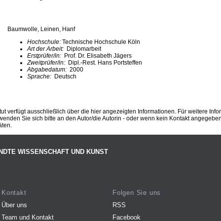
Baumwolle, Leinen, Hanf
Hochschule:
Technische Hochschule Köln
Art der Arbeit:
Diplomarbeit
Erstprüfer/in:
Prof. Dr. Elisabeth Jägers
Zweitprüfer/in:
Dipl.-Rest. Hans Portsteffen
Abgabedatum:
2000
Sprache:
Deutsch
ut verfügt ausschließlich über die hier angezeigten Informationen. Für weitere Inf
enden Sie sich bitte an den Autor/die Autorin - oder wenn kein Kontakt angegeben i
äten.
NDTE WISSENSCHAFT UND KUNST
Kontakt
Folgen Sie uns
Über uns
RSS
Team und Kontakt
Facebook