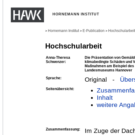
HORNEMANN INSTITUT
Hornemann Institut
E-Publication
Hochschularbei
>
>
>
Hochschularbeit
Anna-Theresa
Die Präsentation von Gemäld
Schwenzer:
klimabedingte Schäden und V
Maßnahmen am Beispiel des
Landesmuseums Hannover
Sprache:
Original -
Über
Seitenübersicht:
Zusammenfa
Inhalt
weitere Anga
Zusammenfassung:
Im Zuge der Dac