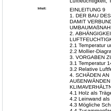
Luftfeuchtigkeit
Inhalt:
EINLEITUNG 9
1. DER BAU DE
DAMIT VERBUN
UMBAUMAßNAHM
2. ABHÄNGIGKE
LUFTFEUCHTIGK
2.1 Temperatur un
2.2 Mollier-Diag
3. VORGABEN 
3.1 Temperatur 1
3.2 Relative Luftf
4. SCHÄDEN AN
AUßENWÄNDEN
KLIMAVERHÄLTN
4.1 Holz als Träg
4.2 Leinwand als
4.3 Mögliche Sch
4.4 Zusammenfa