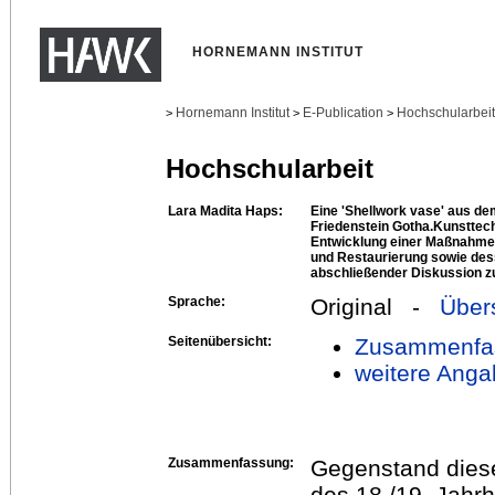
HORNEMANN INSTITUT
Hornemann Institut
E-Publication
Hochschularbei
>
>
>
Hochschularbeit
Lara Madita Haps:
Eine 'Shellwork vase' aus de
Friedenstein Gotha.Kunsttec
Entwicklung einer Maßnahme
und Restaurierung sowie des
abschließender Diskussion zu
Sprache:
Original -
Über
Seitenübersicht:
Zusammenfa
weitere Anga
Zusammenfassung:
Gegenstand dieser
des 18./19. Jahr