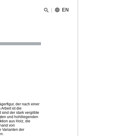
EN
erfigur, der nach einer
rbeit ist die
ind der stark vergilbte
igten und hohlliegenden
ktion aus Holz, die
Anhand von
 Varianten der
en.