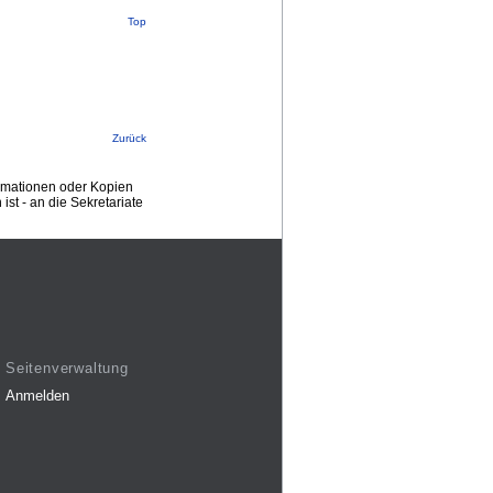
Top
Zurück
ormationen oder Kopien
st - an die Sekretariate
Seitenverwaltung
Anmelden