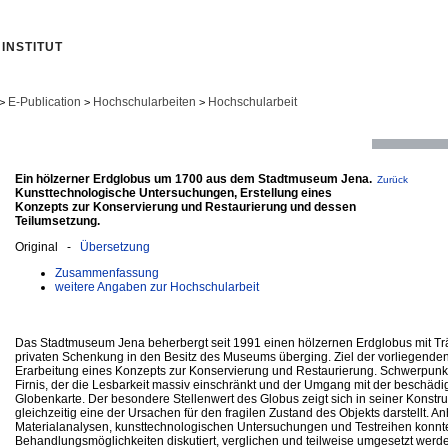
INSTITUT
E-Publication
Hochschularbeiten
Hochschularbeit
>
>
>
Ein hölzerner Erdglobus um 1700 aus dem Stadtmuseum Jena.
Zurück
Kunsttechnologische Untersuchungen, Erstellung eines
Konzepts zur Konservierung und Restaurierung und dessen
Teilumsetzung.
Original -
Übersetzung
Zusammenfassung
weitere Angaben zur Hochschularbeit
Das Stadtmuseum Jena beherbergt seit 1991 einen hölzernen Erdglobus mit Träg
privaten Schenkung in den Besitz des Museums überging. Ziel der vorliegenden A
Erarbeitung eines Konzepts zur Konservierung und Restaurierung. Schwerpunkt s
Firnis, der die Lesbarkeit massiv einschränkt und der Umgang mit der beschäd
Globenkarte. Der besondere Stellenwert des Globus zeigt sich in seiner Konstru
gleichzeitig eine der Ursachen für den fragilen Zustand des Objekts darstellt. 
Materialanalysen, kunsttechnologischen Untersuchungen und Testreihen konnte
Behandlungsmöglichkeiten diskutiert, verglichen und teilweise umgesetzt werd