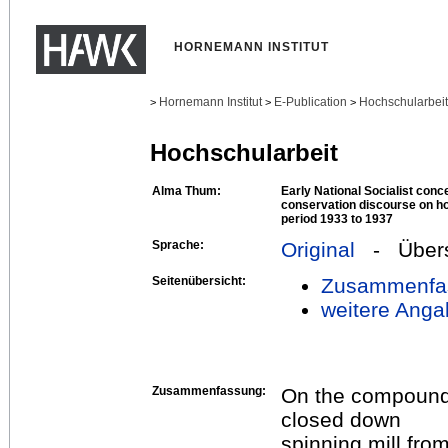
HORNEMANN INSTITUT
Hornemann Institut
E-Publication
Hochschularbei
>
>
>
Hochschularbeit
Alma Thum:
Early National Socialist con
conservation discourse on ho
period 1933 to 1937
Sprache:
Original
- Übers
Seitenübersicht:
Zusammenfa
weitere Anga
Zusammenfassung:
On the compound o
closed down
spinning mill fro