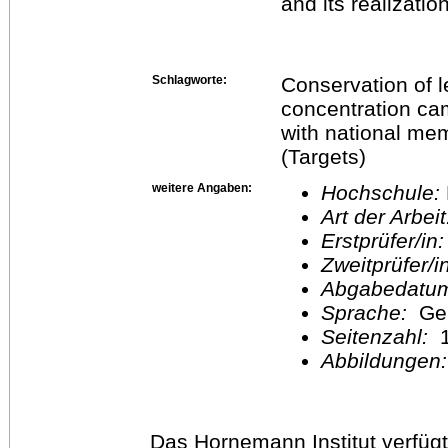
and its realizatio
Schlagworte:
Conservation of l
concentration ca
with national mem
(Targets)
weitere Angaben:
Hochschule:
Art der Arbei
Erstprüfer/in
Zweitprüfer/
Abgabedatu
Sprache:
Ge
Seitenzahl:
1
Abbildungen
Das Hornemann Institut verfügt