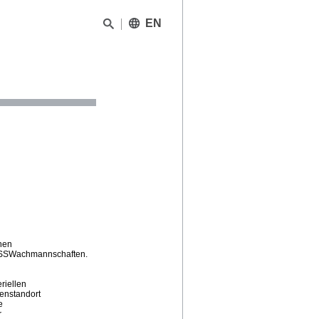
EN
hen
on SSWachmannschaften.
riellen
lenstandort
e
r