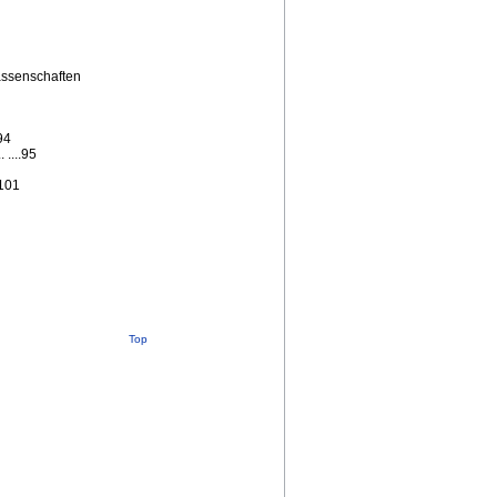
assenschaften
94
 ....95
.101
Top