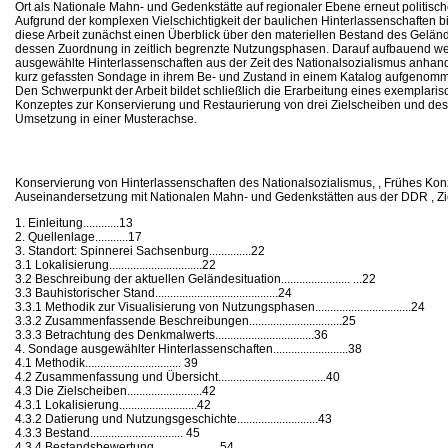
Ort als Nationale Mahn- und Gedenkstätte auf regionaler Ebene erneut politisc
Aufgrund der komplexen Vielschichtigkeit der baulichen Hinterlassenschaften bi
diese Arbeit zunächst einen Überblick über den materiellen Bestand des Gelän
dessen Zuordnung in zeitlich begrenzte Nutzungsphasen. Darauf aufbauend w
ausgewählte Hinterlassenschaften aus der Zeit des Nationalsozialismus anhand
kurz gefassten Sondage in ihrem Be- und Zustand in einem Katalog aufgenom
Den Schwerpunkt der Arbeit bildet schließlich die Erarbeitung eines exemplari
Konzeptes zur Konservierung und Restaurierung von drei Zielscheiben und de
Umsetzung in einer Musterachse.
Konservierung von Hinterlassenschaften des Nationalsozialismus, , Frühes Konz
Auseinandersetzung mit Nationalen Mahn- und Gedenkstätten aus der DDR , Z
1. Einleitung............13
2. Quellenlage...........17
3. Standort: Spinnerei Sachsenburg..............22
3.1 Lokalisierung...............................22
3.2 Beschreibung der aktuellen Geländesituation....................... ...22
3.3 Bauhistorischer Stand.........................................24
3.3.1 Methodik zur Visualisierung von Nutzungsphasen................................24
3.3.2 Zusammenfassende Beschreibungen...............................25
3.3.3 Betrachtung des Denkmalwerts.................................36
4. Sondage ausgewählter Hinterlassenschaften.........................38
4.1 Methodik................................ 39
4.2 Zusammenfassung und Übersicht....................................40
4.3 Die Zielscheiben.........................42
4.3.1 Lokalisierung..........................42
4.3.2 Datierung und Nutzungsgeschichte...........................43
4.3.3 Bestand............................... 45
4.3.4 Bestandsbewertung......................54