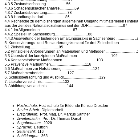
4.3.5 Zustandserfassung......................56
4.3.6 Schadensursachenanalyse................69
4.3.7 Zustandsbewertung......................78
4.3.8 Handlungsbedarf........................85
4.4 Recherche zu dem bisherigen allgemeinen Umgang mit materiellen Hinterl
aus der Zeit des Nationalsozialismus seit der DDR............................... .....87
4.4.1 Im Allgemeinen....................................87
4.4.2 Speziell in Sachsenburg....................................88
4.4.3 Auswertung der bisherigen Erhaltungspraxis in Sachsenburg.................... ..
5. Konservierungs- und Restaurierungskonzept für drei Zielscheiben......................
5.1 Zielstellung...............................95
5.2 Prinzipielle Anforderungen an Materialien und Methoden................................ 
5.3 Übersicht der konzipierten Maßnahmen.....................................102
5.4 Konservatorische Maßnahmen.....................................103
5.5 Präventive Maßnahmen.....................................116
5.6 Maßnahmen zur Notsicherung..................................124
5.7 Maßnahmenbericht..........................127
6. Schlussbetrachtung und Ausblick......................................129
7. Literaturverzeichnis.......................132
8. Abbildungsverzeichnis......................144
Hochschule:
Hochschule für Bildende Künste Dresden
Art der Arbeit:
Diplomarbeit
Erstprüfer/in:
Prof. Mag. Dr. Markus Santner
Zweitprüfer/in:
Prof. Dr. Thomas Danzl
Abgabedatum:
2020
Sprache:
Deutsch
Seitenzahl:
116
Abbildungen:
363