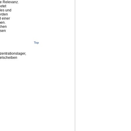
he Relevanz.
etet
des und
erden
 einer
men.
schen
ssen
Top
entrationslager,
ielscheiben