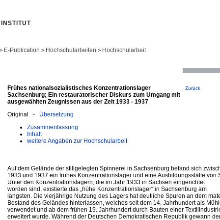
INSTITUT
E-Publication
Hochschularbeiten
Hochschularbeit
>
>
>
Frühes nationalsozialistisches Konzentrationslager
Zurück
Sachsenburg; Ein restauratorischer Diskurs zum Umgang mit
ausgewählten Zeugnissen aus der Zeit 1933 - 1937
Original -
Übersetzung
Zusammenfassung
Inhalt
weitere Angaben zur Hochschularbeit
Auf dem Gelände der stillgelegten Spinnerei in Sachsenburg befand sich zwisc
1933 und 1937 ein frühes Konzentrationslager und eine Ausbildungsstätte v
Unter den Konzentrationslagern, die im Jahr 1933 in Sachsen eingerichtet
worden sind, existierte das „frühe Konzentrationslager“ in Sachsenburg am
längsten. Die vierjährige Nutzung des Lagers hat deutliche Spuren an dem mate
Bestand des Geländes hinterlassen, welches seit dem 14. Jahrhundert als Müh
verwendet und ab dem frühen 19. Jahrhundert durch Bauten einer Textilindustri
erweitert wurde. Während der Deutschen Demokratischen Republik gewann de