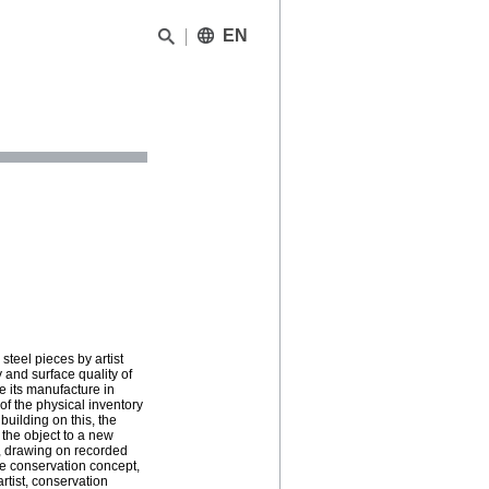
EN
steel pieces by artist
 and surface quality of
e its manufacture in
of the physical inventory
building on this, the
 the object to a new
d, drawing on recorded
he conservation concept,
rtist, conservation