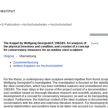
INSTITUT
E-Publication
Hochschularbeiten
Hochschularbeit
>
>
>
The Kuppel by Wolfgang Georgsdorf, 1982/83. An analysis of
Zurück
the physical inventory and condition, and creation of a concept
for conservatory measures for an outdoor steel sculpture
Original
- Übersetzung
Zusammenfassung
weitere Angaben zur Hochschularbeit
For this thesis, a contemporary steel sculpture welded together from found scrap 
Wolfgang Georgsdorf is investigated. The investigation is focused on the stability
the steel construction, which has been exhibited outdoors and unsheltererd sinc
1982/83. The main steps in the course of this project consist of a documentation 
and condition based on thorough literature research and scientific analysis, and 
development of a concept for conservatory measures, as well as for transporting
location. Furthermore, the historical context of the steel sculpture is documente
conversations with the artist and extensive literature research. For developing t
several stakeholders and positions have to be taken into account (i.e. museum, a