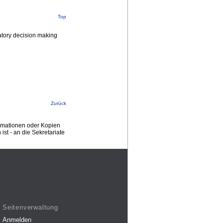
Top
atory decision making
Zurück
ormationen oder Kopien
st - an die Sekretariate
Seitenverwaltung
Anmelden