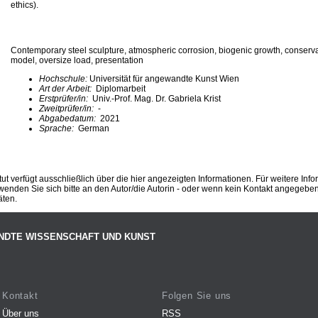
ethics).
Contemporary steel sculpture, atmospheric corrosion, biogenic growth, conserv
model, oversize load, presentation
Hochschule:
Universität für angewandte Kunst Wien
Art der Arbeit:
Diplomarbeit
Erstprüfer/in:
Univ.-Prof. Mag. Dr. Gabriela Krist
Zweitprüfer/in:
-
Abgabedatum:
2021
Sprache:
German
ut verfügt ausschließlich über die hier angezeigten Informationen. Für weitere Inf
enden Sie sich bitte an den Autor/die Autorin - oder wenn kein Kontakt angegeben i
äten.
NDTE WISSENSCHAFT UND KUNST
Kontakt
Folgen Sie uns
Über uns
RSS