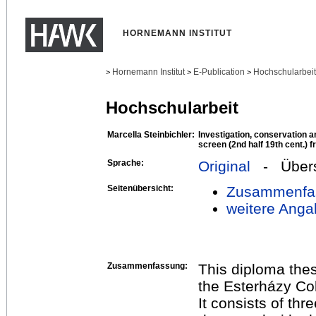
HORNEMANN INSTITUT
Hornemann Institut
E-Publication
Hochschularbei
>
>
>
Hochschularbeit
Marcella Steinbichler:
Investigation, conservation a
screen (2nd half 19th cent.) 
Sprache:
Original
- Übers
Seitenübersicht:
Zusammenfa
weitere Anga
Zusammenfassung:
This diploma thes
the Esterházy Col
It consists of th