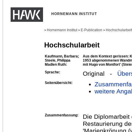
HORNEMANN INSTITUT
Hornemann Institut
E-Publication
Hochschularbei
>
>
>
Hochschularbeit
Kaufmann, Barbara;
Aus dem Kontext gerissen: K
Steele, Philippa
1953 abgenommenen Wandmale
Madlen Ruth:
mit Hugo von Montfort' (Steie
Sprache:
Original -
Über
Seitenübersicht:
Zusammenfa
weitere Anga
Zusammenfassung:
Die Diplomarbeit
Restaurierung d
'Marienkrönung (v