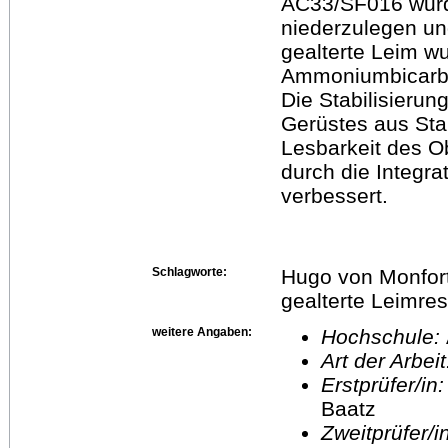
AC33/SF016 wurd
niederzulegen und
gealterte Leim w
Ammoniumbicarbon
Die Stabilisierun
Gerüstes aus Sta
Lesbarkeit des 
durch die Integra
verbessert.
Schlagworte:
Hugo von Monfort,
gealterte Leimres
weitere Angaben:
Hochschule:
Art der Arbei
Erstprüfer/in
Baatz
Zweitprüfer/