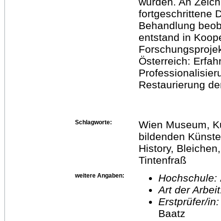
wurden. An Zeich
fortgeschrittene 
Behandlung beoba
entstand in Koope
Forschungsprojek
Österreich: Erfah
Professionalisier
Restaurierung de
Schlagworte:
Wien Museum, Kup
bildenden Künste
History, Bleichen
Tintenfraß
weitere Angaben:
Hochschule:
Art der Arbei
Erstprüfer/in
Baatz