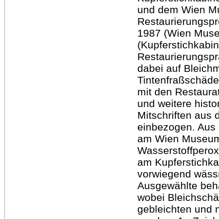
und dem Wien Mu
Restaurierungspr
1987 (Wien Muse
(Kupferstichkabine
Restaurierungspr
dabei auf Bleic
Tintenfraßschäde
mit den Restaura
und weitere histo
Mitschriften aus 
einbezogen. Aus 
am Wien Museum 
Wasserstoffperox
am Kupferstichka
vorwiegend wässr
Ausgewählte beha
wobei Bleichschä
gebleichten und n