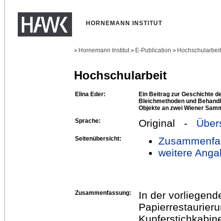
HORNEMANN INSTITUT
Hornemann Institut
E-Publication
Hochschularbei
>
>
>
Hochschularbeit
Elina Eder:
Ein Beitrag zur Geschichte d
Bleichmethoden und Behandlu
Objekte an zwei Wiener Sam
Sprache:
Original -
Über
Seitenübersicht:
Zusammenfa
weitere Anga
Zusammenfassung:
In der vorliegend
Papierrestaurie
Kupferstichkabin