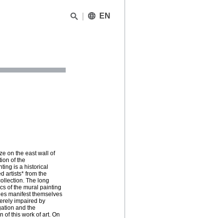
EN
e on the east wall of
ion of the
ng is a historical
d artists* from the
ollection. The long
cs of the mural painting
ges manifest themselves
everely impaired by
gation and the
 of this work of art. On