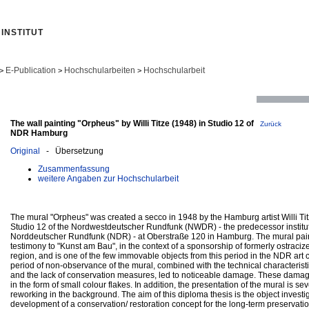
INSTITUT
E-Publication
Hochschularbeiten
Hochschularbeit
>
>
>
The wall painting "Orpheus" by Willi Titze (1948) in Studio 12 of
Zurück
NDR Hamburg
Original
- Übersetzung
Zusammenfassung
weitere Angaben zur Hochschularbeit
The mural "Orpheus" was created a secco in 1948 by the Hamburg artist Willi Titz
Studio 12 of the Nordwestdeutscher Rundfunk (NWDR) - the predecessor institut
Norddeutscher Rundfunk (NDR) - at Oberstraße 120 in Hamburg. The mural painti
testimony to "Kunst am Bau", in the context of a sponsorship of formerly ostracize
region, and is one of the few immovable objects from this period in the NDR art c
period of non-observance of the mural, combined with the technical characteristi
and the lack of conservation measures, led to noticeable damage. These dama
in the form of small colour flakes. In addition, the presentation of the mural is s
reworking in the background. The aim of this diploma thesis is the object investi
development of a conservation/ restoration concept for the long-term preservation