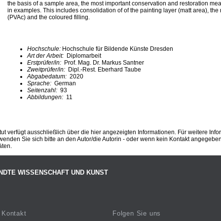
the basis of a sample area, the most important conservation and restoration me
in examples. This includes consolidation of of the painting layer (matt area), the
(PVAc) and the coloured filling.
Hochschule:
Hochschule für Bildende Künste Dresden
Art der Arbeit:
Diplomarbeit
Erstprüfer/in:
Prof. Mag. Dr. Markus Santner
Zweitprüfer/in:
Dipl.-Rest. Eberhard Taube
Abgabedatum:
2020
Sprache:
German
Seitenzahl:
93
Abbildungen:
11
ut verfügt ausschließlich über die hier angezeigten Informationen. Für weitere Inf
enden Sie sich bitte an den Autor/die Autorin - oder wenn kein Kontakt angegeben i
äten.
NDTE WISSENSCHAFT UND KUNST
Kontakt
Folgen Sie uns