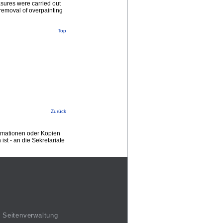
asures were carried out
 removal of overpainting
Top
Zurück
ormationen oder Kopien
st - an die Sekretariate
Seitenverwaltung