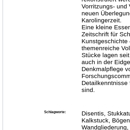
Vorritzungs- und
neuen Überlegun
Karolingerzeit.
Eine kleine Essen
Zeitschrift für S
Kunstgeschichte 4
themenreiche Voll
Stücke lagen seit
auch in der Eidg
Denkmalpflege vo
Forschungscommun
Detailkenntnisse
sind.
Schlagworte:
Disentis, Stukkat
Kalkstuck, Bögen,
Wandgliederung, 