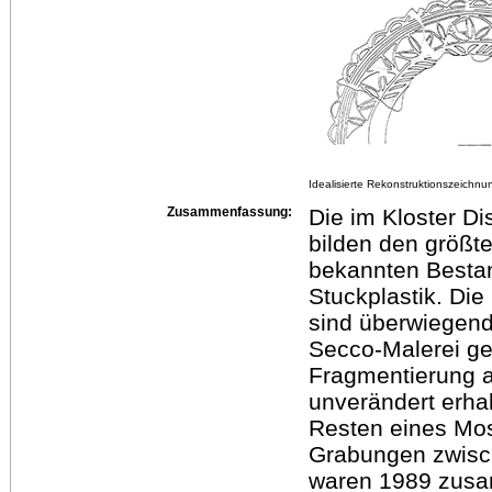
Idealisierte Rekonstruktionszeichn
Zusammenfassung:
Die im Kloster D
bilden den größt
bekannten Bestan
Stuckplastik. Di
sind überwiegend 
Secco-Malerei gef
Fragmentierung 
unverändert erha
Resten eines Mo
Grabungen zwisc
waren 1989 zusam