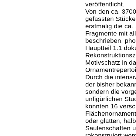
veröffentlicht.
Von den ca. 3700 
gefassten Stücke
erstmalig die ca.
Fragmente mit al
beschrieben, pho
Hauptteil 1:1 doku
Rekonstruktionsz
Motivschatz in da
Ornamentrepertoi
Durch die intensi
der bisher bekan
sondern die vorg
unfigürlichen Stuc
konnten 16 versc
Flächenornamente
oder glatten, hal
Säulenschäften 
rekonstruiert wer