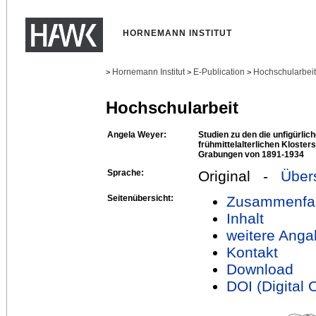
HORNEMANN INSTITUT
Hornemann Institut
E-Publication
Hochschularbei
>
>
>
Hochschularbeit
Angela Weyer:
Studien zu den die unfigürli
frühmittelalterlichen Kloster
Grabungen von 1891-1934
Sprache:
Original -
Über
Seitenübersicht:
Zusammenfa
Inhalt
weitere Anga
Kontakt
Download
DOI (Digital O