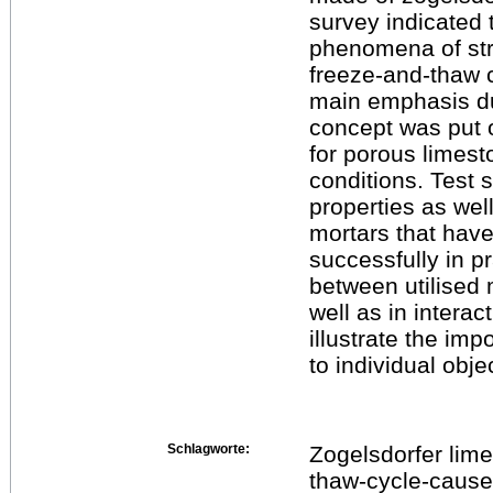
survey indicated
phenomena of str
freeze-and-thaw c
main emphasis du
concept was put 
for porous limes
conditions. Test s
properties as well
mortars that hav
successfully in p
between utilised
well as in interac
illustrate the imp
to individual obje
Schlagworte:
Zogelsdorfer lime
thaw-cycle-caus