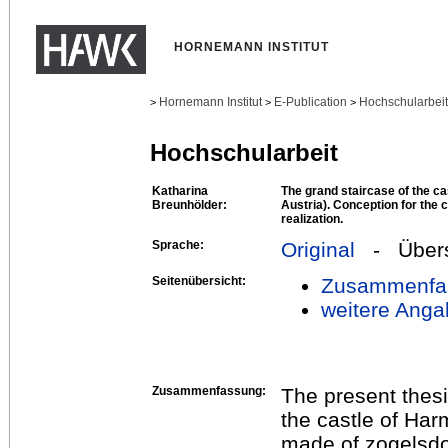
HORNEMANN INSTITUT
Hornemann Institut
E-Publication
Hochschularbei
>
>
>
Hochschularbeit
Katharina
The grand staircase of the c
Breunhölder:
Austria). Conception for the 
realization.
Sprache:
Original
- Übers
Seitenübersicht:
Zusammenfa
weitere Anga
Zusammenfassung:
The present thesi
the castle of Har
made of zogelsdor