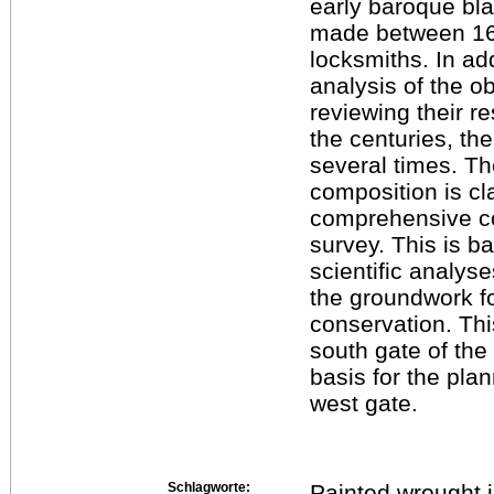
early baroque bl
made between 16
locksmiths. In add
analysis of the ob
reviewing their re
the centuries, th
several times. Th
composition is cla
comprehensive co
survey. This is b
scientific analys
the groundwork fo
conservation. Th
south gate of the
basis for the plan
west gate.
Schlagworte:
Painted wrought ir