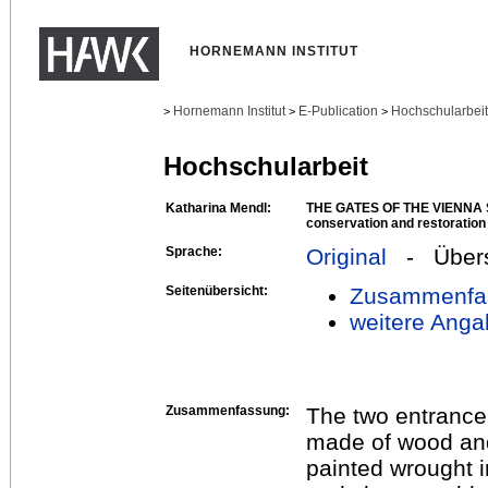
HORNEMANN INSTITUT
Hornemann Institut
E-Publication
Hochschularbei
>
>
>
Hochschularbeit
Katharina Mendl:
THE GATES OF THE VIENNA S
conservation and restoration
Sprache:
Original
- Übers
Seitenübersicht:
Zusammenfa
weitere Anga
Zusammenfassung:
The two entrance
made of wood an
painted wrought 