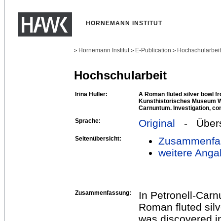
HORNEMANN INSTITUT
Hornemann Institut
E-Publication
Hochschularbei
>
>
>
Hochschularbeit
Irina Huller:
A Roman fluted silver bowl fr
Kunsthistorisches Museum Wi
Carnuntum. Investigation, co
Sprache:
Original
- Übers
Seitenübersicht:
Zusammenfa
weitere Anga
Zusammenfassung:
In Petronell-Car
Roman fluted silv
was discovered i