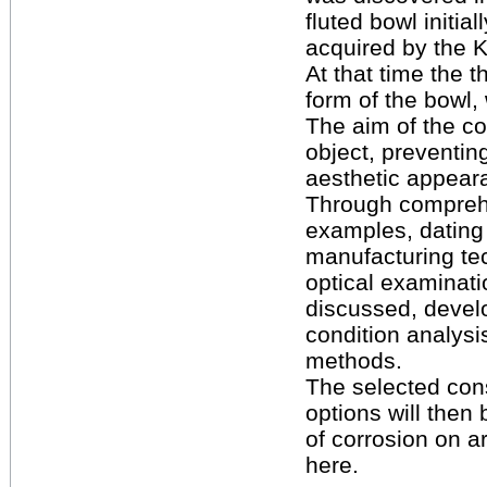
fluted bowl initia
acquired by the 
At that time the t
form of the bowl,
The aim of the co
object, preventing
aesthetic appeara
Through comprehe
examples, dating 
manufacturing te
optical examinati
discussed, devel
condition analysi
methods.
The selected con
options will then
of corrosion on a
here.