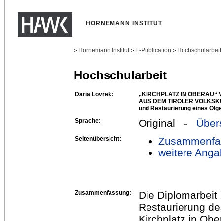
HORNEMANN INSTITUT
Hornemann Institut
E-Publication
Hochschularbei
>
>
>
Hochschularbeit
Daria Lovrek:
„KIRCHPLATZ IN OBERAU“ 
AUS DEM TIROLER VOLKSK
und Restaurierung eines Ölge
Sprache:
Original -
Über
Seitenübersicht:
Zusammenfa
weitere Anga
Zusammenfassung:
Die Diplomarbeit 
Restaurierung d
Kirchplatz in Obe