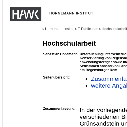
HORNEMANN INSTITUT
Hornemann Institut
E-Publication
Hochschularbei
>
>
>
Hochschularbeit
Sebastian Endemann:
Untersuchung unterschiedli
Konservierung von Regensbur
anwendungsfertiger sowie mod
Schlämmen anhand von Labor
am Regensburger Dom
Seitenübersicht:
Zusammenfa
weitere Anga
Zusammenfassung:
In der vorliegend
verschiedenen Bi
Grünsandstein un