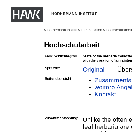
HORNEMANN INSTITUT
Hornemann Institut
E-Publication
Hochschularbei
>
>
>
Hochschularbeit
Felix Schlichtegroll:
State of the herbaria collecti
with the creation of a maint
Sprache:
Original
- Übers
Seitenübersicht:
Zusammenfa
weitere Anga
Kontakt
Zusammenfassung:
Unlike the often 
leaf herbaria ar