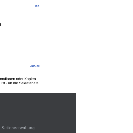
Top
t
Zurück
ormationen oder Kopien
st - an die Sekretariate
Seitenverwaltung