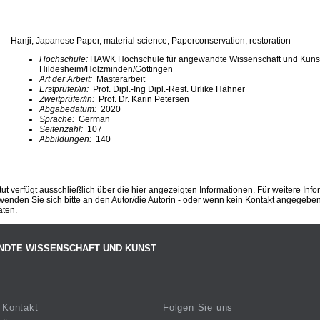
Hanji, Japanese Paper, material science, Paperconservation, restoration
Hochschule:
HAWK Hochschule für angewandte Wissenschaft und Kuns
Hildesheim/Holzminden/Göttingen
Art der Arbeit:
Masterarbeit
Erstprüfer/in:
Prof. Dipl.-Ing Dipl.-Rest. Urlike Hähner
Zweitprüfer/in:
Prof. Dr. Karin Petersen
Abgabedatum:
2020
Sprache:
German
Seitenzahl:
107
Abbildungen:
140
ut verfügt ausschließlich über die hier angezeigten Informationen. Für weitere Inf
enden Sie sich bitte an den Autor/die Autorin - oder wenn kein Kontakt angegeben i
äten.
NDTE WISSENSCHAFT UND KUNST
Kontakt
Folgen Sie uns