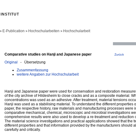
INSTITUT
E-Publication
Hochschularbeiten
Hochschularbeit
>
>
>
Comparative studies on Hanji and Japanese paper
Zurück
Original
- Übersetzung
Zusammenfassung
weitere Angaben zur Hochschularbeit
Hanji and Japanese paper were used for conservation and restoration measure
of the city archive of Hildesheim to close cracks and as a composite material. Wh
concentrations was used as an adhesive. After treatment, material tensions occu
Hanji was used as a stabilising material. To understand the different properties
paper, the respective history, raw materials and manufacturing processes were in
comparative mechanical, chemical, microscopic and microbial investigations wer
comprehensive results were also used to develop a re-treatment and reduction of
The material science investigations and practical applications showed that the 
different properties and that information provided by the manufacturers should
carefully and critically.