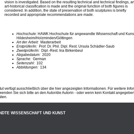
vision is investigated. Based on the resulting technical and technical findings, a
art-historical classification is made and the original function of both figures is
considered. In addition, the state of preservation of both sculptures is briefly
recorded and appropriate recommendations are made.
Hochschule:
HAWK Hochschule für angewandte Wissenschaft und Kuns
Hildesheim/Holzminden/Göttingen
Art der Arbeit:
Masterarbeit
Erstprüfer/in:
Prof. Dr. Phil. Dipl. Rest. Ursula Schädler-Saub
Zweitprüfer/in:
Dipl.-Rest. Ina Birkenbeul
Abgabedatum:
2020
Sprache:
German
Seitenzahl:
102
Abbildungen:
134
ut verfügt ausschließlich über die hier angezeigten Informationen. Für weitere Inf
enden Sie sich bitte an den Autor/die Autorin - oder wenn kein Kontakt angegeben i
äten.
NDTE WISSENSCHAFT UND KUNST