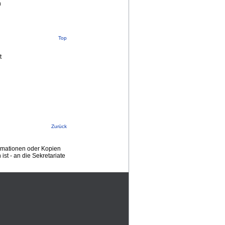
n
Top
t
Zurück
ormationen oder Kopien
st - an die Sekretariate