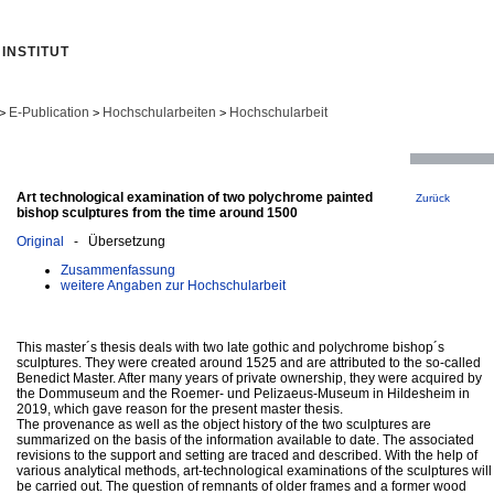
INSTITUT
E-Publication
Hochschularbeiten
Hochschularbeit
>
>
>
Art technological examination of two polychrome painted
Zurück
bishop sculptures from the time around 1500
Original
- Übersetzung
Zusammenfassung
weitere Angaben zur Hochschularbeit
This master´s thesis deals with two late gothic and polychrome bishop´s
sculptures. They were created around 1525 and are attributed to the so-called
Benedict Master. After many years of private ownership, they were acquired by
the Dommuseum and the Roemer- und Pelizaeus-Museum in Hildesheim in
2019, which gave reason for the present master thesis.
The provenance as well as the object history of the two sculptures are
summarized on the basis of the information available to date. The associated
revisions to the support and setting are traced and described. With the help of
various analytical methods, art-technological examinations of the sculptures will
be carried out. The question of remnants of older frames and a former wood