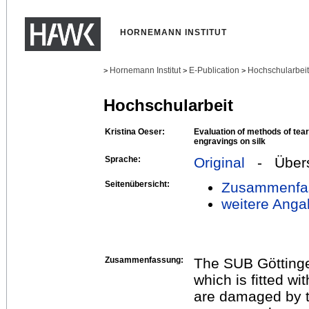
HORNEMANN INSTITUT
Hornemann Institut
E-Publication
Hochschularbei
>
>
>
Hochschularbeit
Kristina Oeser:
Evaluation of methods of tear
engravings on silk
Sprache:
Original
- Übers
Seitenübersicht:
Zusammenfa
weitere Anga
Zusammenfassung:
The SUB Göttinge
which is fitted wi
are damaged by te