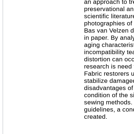
an approach to tr
preservational a
scientific literat
photographies of 
Bas van Velzen def
in paper. By anal
aging characterist
incompatibility t
distortion can occ
research is need 
Fabric restorers
stabilize damage
disadvantages of
condition of the s
sewing methods. A
guidelines, a conc
created.