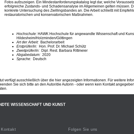
Fotos aufzuzeigen. Ein Mindestanforderungskatalog legt dar, welche Vorausset
erfolgreiche Zustands- und Schadensanalyse im Allgemeinen gelten müssen. Da
konkrete Untersuchung des Zwillingsbandes an. Die Arbeit schließt mit Empfeh
restauratorischen und konservatorischen Maßnahmen.
Hochschule:
HAWK Hochschule für angewandte Wissenschaft und Kuns
Hildesheim/Holzminden/Göttingen
Art der Arbeit:
Bachelorarbeit
Erstprüfer/in:
Hon. Prof. Dr. Michael Schütz
Zweitprüfer/in:
Dipl. Rest. Barbara Rittmeier
Abgabedatum:
2020
Sprache:
Deutsch
ut verfügt ausschließlich über die hier angezeigten Informationen. Für weitere Inf
enden Sie sich bitte an den Autor/die Autorin - oder wenn kein Kontakt angegeben i
äten.
NDTE WISSENSCHAFT UND KUNST
Kontakt
Folgen Sie uns