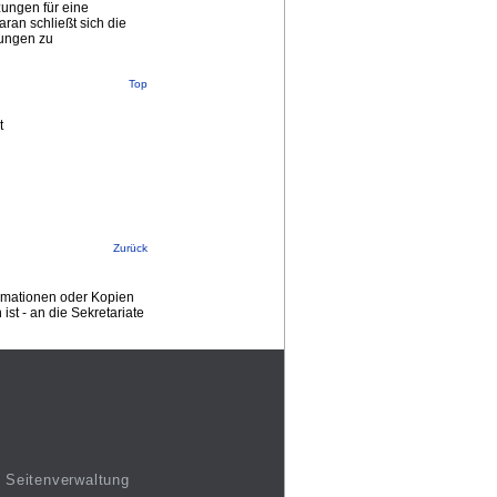
zungen für eine
ran schließt sich die
lungen zu
Top
t
Zurück
ormationen oder Kopien
st - an die Sekretariate
Seitenverwaltung