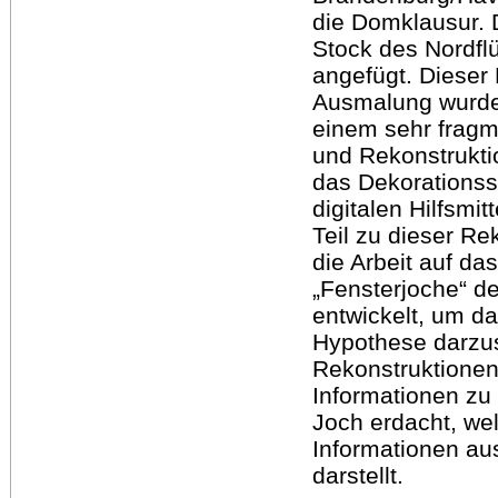
die Domklausur. 
Stock des Nordfl
angefügt. Dieser 
Ausmalung wurde 2
einem sehr fragm
und Rekonstruktio
das Dekorations
digitalen Hilfsmit
Teil zu dieser Re
die Arbeit auf da
„Fensterjoche“ d
entwickelt, um d
Hypothese darzus
Rekonstruktione
Informationen zu 
Joch erdacht, we
Informationen a
darstellt.