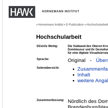
HORNEMANN INSTITUT
Hornemann Institut
E-Publication
Hochschularbei
>
>
>
Hochschularbeit
Désirée Wettig:
Die Südwand des Oberen Kre
Domklausur und ihr Gestalt
für eine digitale Visualisieru
Sprache:
Original -
Über
Seitenübersicht:
Zusammenfa
Inhalt
weitere Anga
Zusammenfassung:
Nördlich des Dom
Brandenburg/Have