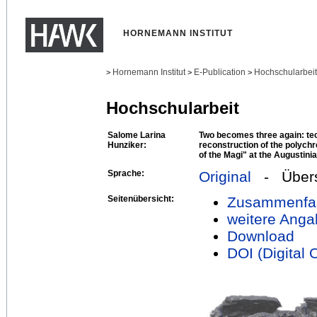
HORNEMANN INSTITUT
Hornemann Institut
E-Publication
Hochschularbei
>
>
>
Hochschularbeit
Salome Larina
Two becomes three again: tec
Hunziker:
reconstruction of the polych
of the Magi" at the Augustin
Sprache:
Original
- Übers
Seitenübersicht:
Zusammenfa
weitere Anga
Download
DOI (Digital O