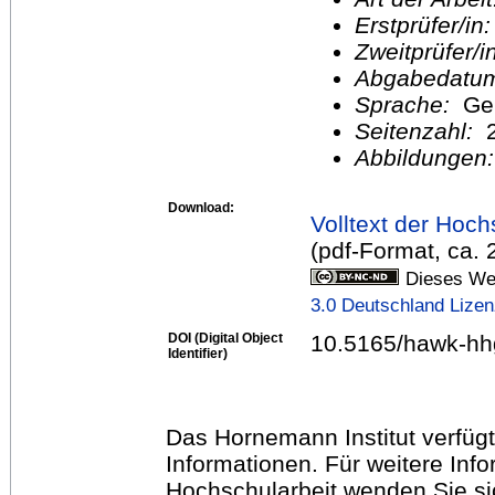
Erstprüfer/in
Zweitprüfer/
Abgabedatu
Sprache:
Ge
Seitenzahl:
2
Abbildungen
Download:
Volltext der Hoch
(pdf-Format, ca.
Dieses Wer
3.0 Deutschland Lize
DOI (Digital Object
10.5165/hawk-hh
Identifier)
Das Hornemann Institut verfügt
Informationen. Für weitere Inf
Hochschularbeit wenden Sie sich