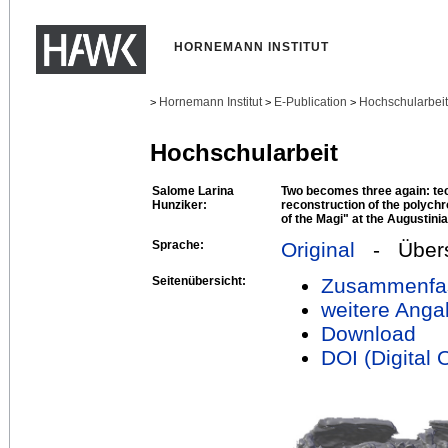
HORNEMANN INSTITUT
Hornemann Institut
E-Publication
Hochschularbei
>
>
>
Hochschularbeit
Salome Larina
Two becomes three again: tec
Hunziker:
reconstruction of the polych
of the Magi" at the Augustin
Sprache:
Original
- Übers
Seitenübersicht:
Zusammenfa
weitere Anga
Download
DOI (Digital O