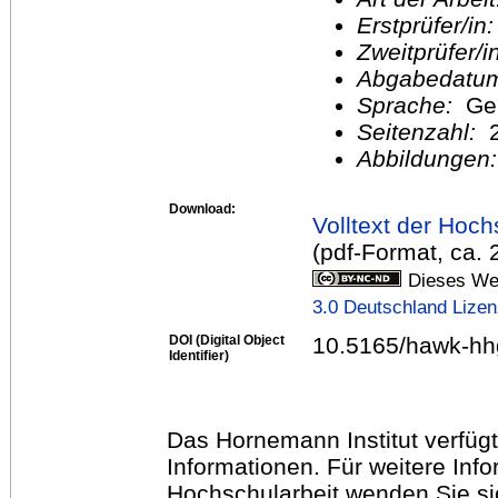
Erstprüfer/in
Zweitprüfer/
Abgabedatu
Sprache:
Ge
Seitenzahl:
2
Abbildungen
Download:
Volltext der Hoch
(pdf-Format, ca.
Dieses Wer
3.0 Deutschland Lize
DOI (Digital Object
10.5165/hawk-hh
Identifier)
Das Hornemann Institut verfügt
Informationen. Für weitere Inf
Hochschularbeit wenden Sie sich