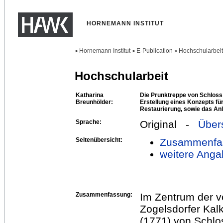
HORNEMANN INSTITUT
Hornemann Institut
E-Publication
Hochschularbei
>
>
>
Hochschularbeit
Katharina
Die Prunktreppe von Schloss
Breunhölder:
Erstellung eines Konzepts fü
Restaurierung, sowie das An
Sprache:
Original -
Über
Seitenübersicht:
Zusammenfa
weitere Anga
Zusammenfassung:
Im Zentrum der vo
Zogelsdorfer Kalk
(1771) von Schlo