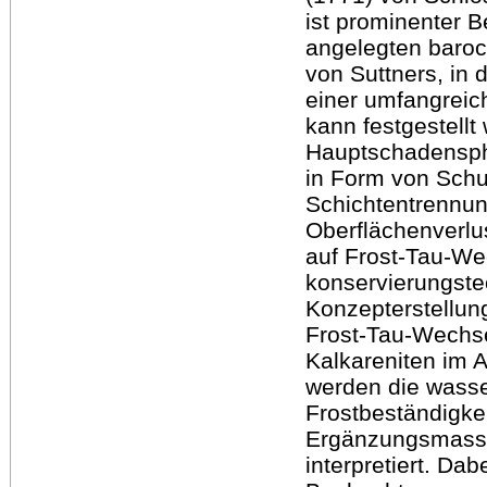
ist prominenter B
angelegten baro
von Suttners, in 
einer umfangreic
kann festgestellt
Hauptschadensph
in Form von Schu
Schichtentrennun
Oberflächenverlust
auf Frost-Tau-We
konservierungste
Konzepterstellun
Frost-Tau-Wechs
Kalkareniten im 
werden die wasse
Frostbeständigkei
Ergänzungsmassen
interpretiert. Da