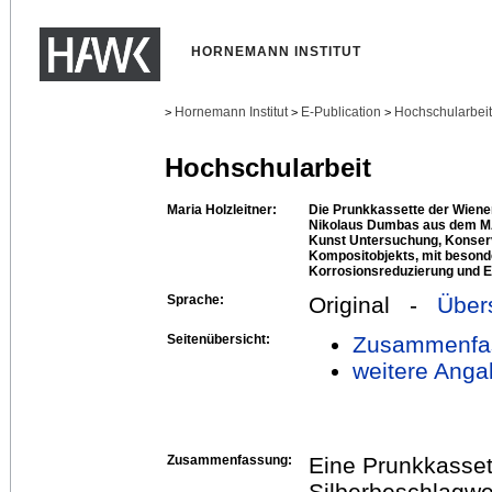
HORNEMANN INSTITUT
Hornemann Institut
E-Publication
Hochschularbei
>
>
>
Hochschularbeit
Maria Holzleitner:
Die Prunkkassette der Wien
Nikolaus Dumbas aus dem M
Kunst Untersuchung, Konserv
Kompositobjekts, mit besond
Korrosionsreduzierung und 
Sprache:
Original -
Über
Seitenübersicht:
Zusammenfa
weitere Anga
Zusammenfassung:
Eine Prunkkasset
Silberbeschlagwe