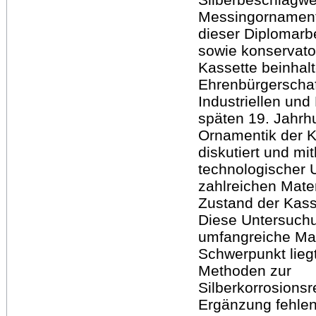
Messingornament
dieser Diplomarbe
sowie konservator
Kassette beinhalt
Ehrenbürgerscha
Industriellen un
späten 19. Jahrh
Ornamentik der 
diskutiert und mi
technologischer 
zahlreichen Mater
Zustand der Kasse
Diese Untersuchu
umfangreiche Ma
Schwerpunkt lieg
Methoden zur
Silberkorrosions
Ergänzung fehle