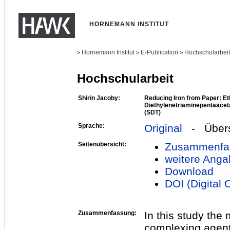
HORNEMANN INSTITUT
Hornemann Institut
E-Publication
Hochschularbei
>
>
>
Hochschularbeit
Shirin Jacoby:
Reducing Iron from Paper: Et
Diethylenetriaminepentaacet
(SDT)
Sprache:
Original
- Übers
Seitenübersicht:
Zusammenfa
weitere Anga
Download
DOI (Digital O
Zusammenfassung:
In this study the
complexing agent