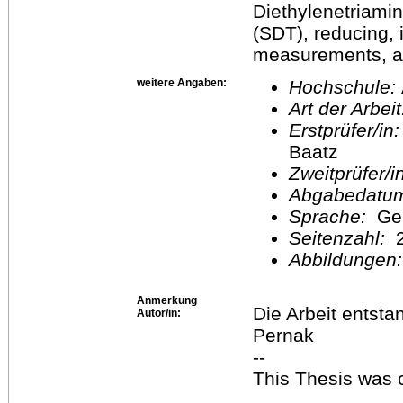
Diethylenetriami
(SDT), reducing, 
measurements, art
weitere Angaben:
Hochschule:
Art der Arbei
Erstprüfer/in
Baatz
Zweitprüfer/
Abgabedatu
Sprache:
Ge
Seitenzahl:
2
Abbildungen
Anmerkung
Die Arbeit entsta
Autor/in:
Pernak
--
This Thesis was 