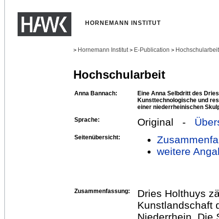
HORNEMANN INSTITUT
Hornemann Institut
E-Publication
Hochschularbei
>
>
>
Hochschularbeit
Anna Bannach:
Eine Anna Selbdritt des Drie
Kunsttechnologische und re
einer niederrheinischen Skul
Sprache:
Original -
Über
Seitenübersicht:
Zusammenfa
weitere Anga
Zusammenfassung:
Dries Holthuys z
Kunstlandschaft 
Niederrhein. Die 