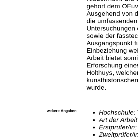
gehört dem OEuvr
Ausgehend von de
die umfassenden
Untersuchungen 
sowie der fasste
Ausgangspunkt fü
Einbeziehung wei
Arbeit bietet som
Erforschung ein
Holthuys, welche
kunsthistorische
wurde.
weitere Angaben:
Hochschule:
Art der Arbei
Erstprüfer/in
Zweitprüfer/