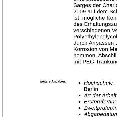
Sarges der Charlo
2009 auf dem Sch
ist, mögliche Ko
des Erhaltungszus
verschiedenen Ve
Polyethylenglyco
durch Anpassen u
Korrosion von Me
hemmen. Abschli
mit PEG-Tränkung
weitere Angaben:
Hochschule:
Berlin
Art der Arbei
Erstprüfer/in
Zweitprüfer/
Abgabedatu