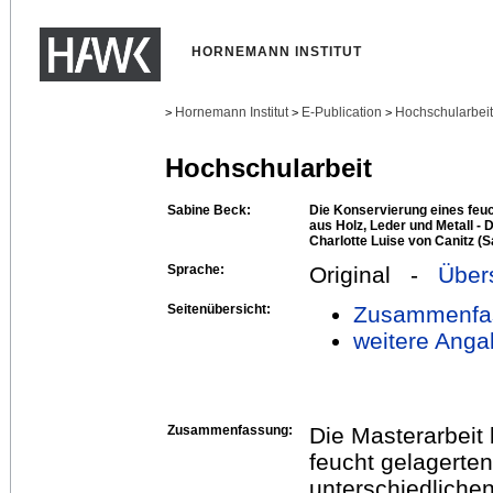
HORNEMANN INSTITUT
Hornemann Institut
E-Publication
Hochschularbei
>
>
>
Hochschularbeit
Sabine Beck:
Die Konservierung eines feu
aus Holz, Leder und Metall - 
Charlotte Luise von Canitz (
Sprache:
Original -
Über
Seitenübersicht:
Zusammenfa
weitere Anga
Zusammenfassung:
Die Masterarbeit 
feucht gelagerte
unterschiedliche