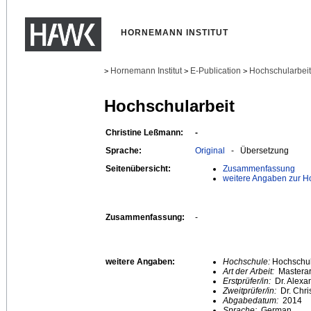
HORNEMANN INSTITUT
Hornemann Institut
E-Publication
Hochschularbei
>
>
>
Hochschularbeit
Christine Leßmann:
-
Sprache:
Original
- Übersetzung
Seitenübersicht:
Zusammenfassung
weitere Angaben zur H
Zusammenfassung:
-
weitere Angaben:
Hochschule:
Hochschule
Art der Arbeit:
Masterar
Erstprüfer/in:
Dr. Alexa
Zweitprüfer/in:
Dr. Chri
Abgabedatum:
2014
Sprache:
German