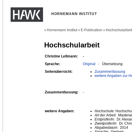
HORNEMANN INSTITUT
Hornemann Institut
E-Publication
Hochschularbei
>
>
>
Hochschularbeit
Christine Leßmann:
-
Sprache:
Original
- Übersetzung
Seitenübersicht:
Zusammenfassung
weitere Angaben zur H
Zusammenfassung:
-
weitere Angaben:
Hochschule:
Hochschule
Art der Arbeit:
Masterar
Erstprüfer/in:
Dr. Alexa
Zweitprüfer/in:
Dr. Chri
Abgabedatum:
2014
Sprache:
German