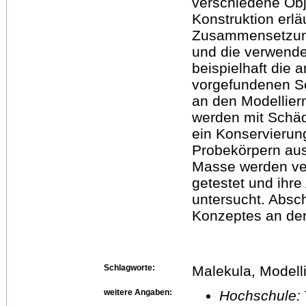
verschiedene Obj
Konstruktion erlä
Zusammensetzung
und die verwende
beispielhaft die 
vorgefundenen Sc
an den Modellier
werden mit Schäd
ein Konservierun
Probekörpern aus 
Masse werden ver
getestet und ihr
untersucht. Absc
Konzeptes an der
Schlagworte:
Malekula, Model
weitere Angaben:
Hochschule: