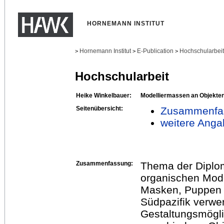
HORNEMANN INSTITUT
Hornemann Institut
E-Publication
Hochschularbei
>
>
>
Hochschularbeit
Heike Winkelbauer:
Modelliermassen an Objekte
Seitenübersicht:
Zusammenfa
weitere Anga
Zusammenfassung:
Thema der Diplom
organischen Mode
Masken, Puppen u
Südpazifik verwen
Gestaltungsmögli